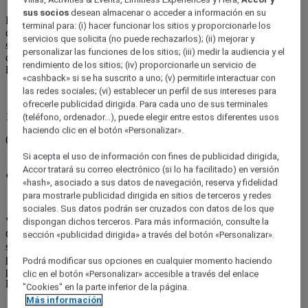
sus socios
desean almacenar o acceder a información en su
El Parque Tayrona es esa mezcla irresistible de mar turquesa, selva
terminal para: (i) hacer funcionar los sitios y proporcionarle los
que huele a aventura y herencia indígena que se siente en cada
servicios que solicita (no puede rechazarlos); (ii) mejorar y
sendero del Caribe colombiano. Siga leyendo y descubra qué ver,
personalizar las funciones de los sitios; (iii) medir la audiencia y el
cómo organizar su visita y cómo vivir esta escapada con el ritmo
rendimiento de los sitios; (iv) proporcionarle un servicio de
ligero que el destino se merece.
«cashback» si se ha suscrito a uno; (v) permitirle interactuar con
las redes sociales; (vi) establecer un perfil de sus intereses para
ofrecerle publicidad dirigida. Para cada uno de sus terminales
15 enero 2026
(teléfono, ordenador...), puede elegir entre estos diferentes usos
haciendo clic en el botón «Personalizar».
6 minutos
Si acepta el uso de información con fines de publicidad dirigida,
¿Por qué visitar el Parque Tayrona?
Accor tratará su correo electrónico (si lo ha facilitado) en versión
«hash», asociado a sus datos de navegación, reserva y fidelidad
para mostrarle publicidad dirigida en sitios de terceros y redes
sociales. Sus datos podrán ser cruzados con datos de los que
Visitar el
Parque Nacional Natural Tayrona
es regalarse un
dispongan dichos terceros. Para más información, consulte la
Caribe distinto: playas de arena clara escondidas entre rocas,
sección «publicidad dirigida» a través del botón «Personalizar».
senderos que atraviesan selva húmeda y miradores donde el mar
parece infinito. Muy cerca de Santa Marta, el paisaje cambia a cada
Podrá modificar sus opciones en cualquier momento haciendo
paso y siempre aparece algo para mirar, desde monos aulladores en
clic en el botón «Personalizar» accesible a través del enlace
lo alto hasta iguanas tomando sol junto al camino.
"Cookies" en la parte inferior de la página.
Más información