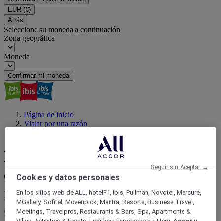
EUR
(€)
Atrás
Seleccione su moneda a continuación
Zona geográfica
Moneda
Confirmar mi moneda
Página de inicio
Viajar por una razón
Parque Tayrona
Parque Tayrona: déjate
Seguir sin Aceptar →
encantar por las playas y la
Cookies y datos personales
rica cultura indígena del
En los sitios web de ALL, hotelF1, ibis, Pullman, Novotel, Mercure,
MGallery, Sofitel, Movenpick, Mantra, Resorts, Business Travel,
Caribe colombiano
Meetings, Travelpros, Restaurants & Bars, Spa, Apartments &
Villas, Activities & Events, Limitless Experiences y Hera,
Accor y