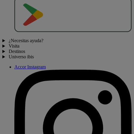
D
E
S
C
A
R
G
A
R
E
N
¿Necesitas ayuda?
Visita
Destinos
Universo ibis
Accor Instagram