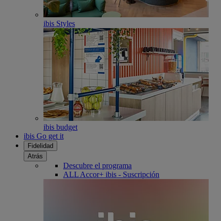
ibis Styles
ibis budget
ibis Go get it
Fidelidad
Atrás
Descubre el programa
ALL Accor+ ibis - Suscripción