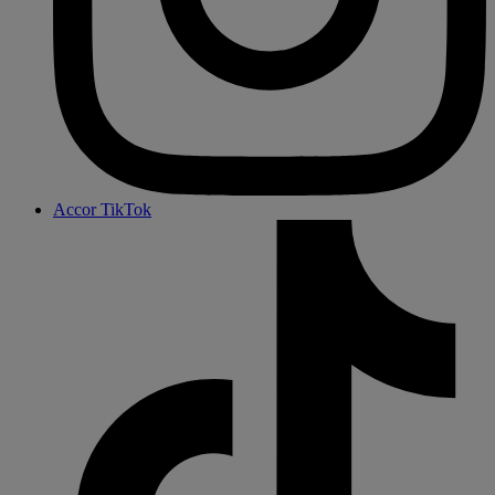
Accor TikTok