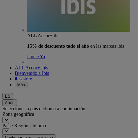
ALL Accor+ ibis
15% de descuento todo el año
en las marcas ibis
Únete Ya
ALL Accor+ ibis
Bienvenido a Ibis
ibis store
Más
ES
Atrás
Seleccione su país e idioma a continuación
Zona geográfica
País / Región - Idioma
Confirmar mi país e idioma