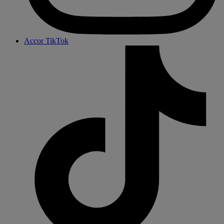
Accor TikTok