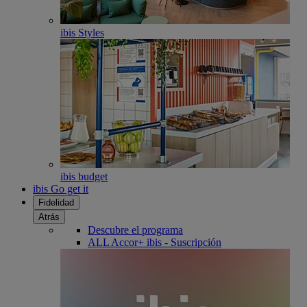
ibis Styles
ibis budget
ibis Go get it
Fidelidad
Atrás
Descubre el programa
ALL Accor+ ibis - Suscripción