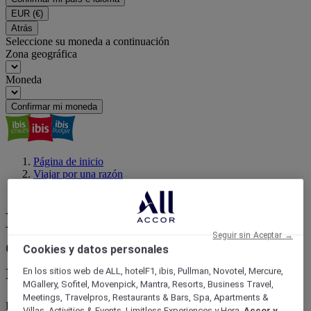
EUR
(€)
Atrás
Seleccione su moneda a continuación
Zona geográfica
Moneda
Confirmar mi moneda
Página de inicio
Viajar por una razón
Loma San Jerónimo
Loma San Jerónimo: del
Seguir sin Aceptar →
desayuno al atardecer sobre el
Cookies y datos personales
río
En los sitios web de ALL, hotelF1, ibis, Pullman, Novotel, Mercure,
MGallery, Sofitel, Movenpick, Mantra, Resorts, Business Travel,
Meetings, Travelpros, Restaurants & Bars, Spa, Apartments &
Entre callejones coloridos y el murmullo del río Paraguay, Loma
Villas, Activities & Events, Limitless Experiences y Hera,
Accor y