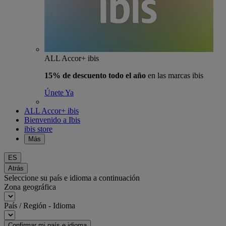
ALL Accor+ ibis
15% de descuento todo el año
en las marcas ibis
Únete Ya
ALL Accor+ ibis
Bienvenido a Ibis
ibis store
Más
ES
Atrás
Seleccione su país e idioma a continuación
Zona geográfica
País / Región - Idioma
Confirmar mi país e idioma