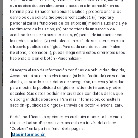
San Jerónimo revela la esencia más encantadora de Asunción.
sus socios
desean almacenar o acceder a información en su
Acompáñanos a recorrer este barrio lleno de vida, sabores y arte,
terminal para: (i) hacer funcionar los sitios y proporcionarle los
desde un desayuno soleado hasta un atardecer que invita a quedarse
servicios que solicita (no puede rechazarlos); (ii) mejorar y
un poco más.
personalizar las funciones de los sitios; (iii) medir la audiencia y el
rendimiento de los sitios; (iv) proporcionarle un servicio de
«cashback» si se ha suscrito a uno; (v) permitirle interactuar con
las redes sociales; (vi) establecer un perfil de sus intereses para
ofrecerle publicidad dirigida. Para cada uno de sus terminales
(teléfono, ordenador...), puede elegir entre estos diferentes usos
haciendo clic en el botón «Personalizar».
Si acepta el uso de información con fines de publicidad dirigida,
Accor tratará su correo electrónico (si lo ha facilitado) en versión
«hash», asociado a sus datos de navegación, reserva y fidelidad
para mostrarle publicidad dirigida en sitios de terceros y redes
sociales. Sus datos podrán ser cruzados con datos de los que
14 noviembre 2025
dispongan dichos terceros. Para más información, consulte la
5 minutos
sección «publicidad dirigida» a través del botón «Personalizar».
¿Qué ver en Loma San Jerónimo?
Podrá modificar sus opciones en cualquier momento haciendo
clic en el botón «Personalizar» accesible a través del enlace
"Cookies" en la parte inferior de la página.
Más información