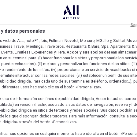
Seg
 y datos personales
os web de ALL, hotelF1, ibis, Pullman, Novotel, Mercure, MGallery, Sofitel, Mov
usiness Travel, Meetings, Travelpros, Restaurants & Bars, Spa, Apartments & Vi
& Events, Limitless Experiences y Hera,
Accor y sus socios
desean almacenar 
 en su terminal para: (i) hacer funcionar los sitios y proporcionarle los servic
o puede rechazarlos); (ii) mejorar y personalizar las funciones de los sitios; (iii
 el rendimiento de los sitios; (iv) proporcionarle un servicio de «cashback» si 
permitirle interactuar con las redes sociales; (vi) establecer un perfil de sus in
ublicidad dirigida. Para cada uno de sus terminales (teléfono, ordenador...), p
s diferentes usos haciendo clic en el botón «Personalizar».
l uso de información con fines de publicidad dirigida, Accor tratará su correo
acilitado) en versión «hash», asociado a sus datos de navegación, reserva y fid
publicidad dirigida en sitios de terceros y redes sociales. Sus datos podrán 
de los que dispongan dichos terceros. Para más información, consulte la sec
 dirigida» a través del botón «Personalizar».
ficar sus opciones en cualquier momento haciendo clic en el botón «Personal