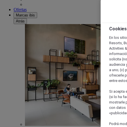
Ofertas
Marcas ibis
Atrás
Cookies
En los siti
Resorts, B
Activities 
información
solicita (n
audiencia y
a uno; (v) 
ofrecerle p
entre esto
Si acepta e
(si lo ha f
mostrarle 
con datos 
«publicidad
Podrá modi