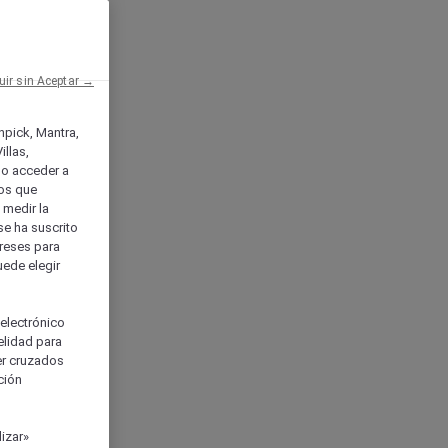
uir sin Aceptar →
enpick, Mantra,
llas,
o acceder a
ios que
) medir la
se ha suscrito
tereses para
uede elegir
 electrónico
elidad para
ser cruzados
ción
izar»