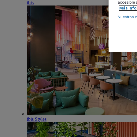
ibis
accesible a
Más inf
Nuestros 
ibis Styles