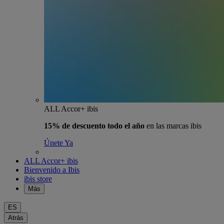
ALL Accor+ ibis
15% de descuento todo el año
en las marcas ibis
Únete Ya
ALL Accor+ ibis
Bienvenido a Ibis
ibis store
Más
ES
Atrás