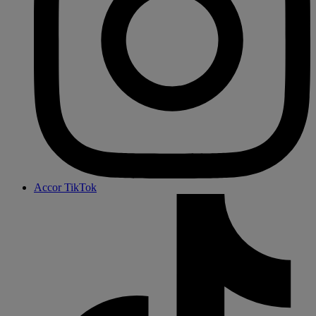
Accor TikTok