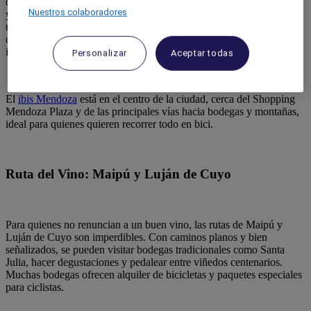
cultura y buenos precios. La ciudad ofrece muchas rutas accesibles,
Nuestros colaboradores
ya sea para quienes disfrutan de bodegas, montañas o paseos
urbanos. Y para hacer todo aún más fácil, elegí un alojamiento que
combine comodidad, precio justo y ubicación estratégica, como el
ibis.
Personalizar
Aceptar todas
El
ibis Mendoza
está en el centro de la ciudad, cerca del Shopping
Mendoza Plaza y de las principales vías hacia bodegas y montañas,
ideal para quienes quieren recorrer todo en bici.
Ruta del Vino: Maipú y Luján de Cuyo
Para quienes no renuncian a un buen vino, las rutas de Maipú y
Luján de Cuyo son imperdibles. Con caminos planos y bien
señalizados, se pueden visitar bodegas tradicionales como Santa
Julia, hacer degustaciones y pedalear entre viñedos centenarios.
Muchas bodegas ofrecen alquiler de bicicletas y paquetes especiales
para ciclistas.