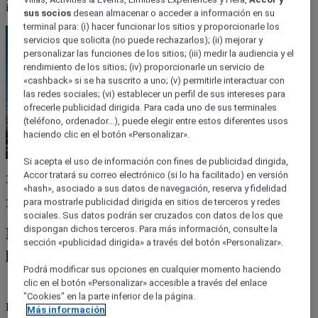
increíbles sin gastar mucho! Seguí los mejores consejos de ibis.
sus socios
desean almacenar o acceder a información en su
terminal para: (i) hacer funcionar los sitios y proporcionarle los
servicios que solicita (no puede rechazarlos); (ii) mejorar y
personalizar las funciones de los sitios; (iii) medir la audiencia y el
rendimiento de los sitios; (iv) proporcionarle un servicio de
«cashback» si se ha suscrito a uno; (v) permitirle interactuar con
las redes sociales; (vi) establecer un perfil de sus intereses para
ofrecerle publicidad dirigida. Para cada uno de sus terminales
(teléfono, ordenador...), puede elegir entre estos diferentes usos
haciendo clic en el botón «Personalizar».
Si acepta el uso de información con fines de publicidad dirigida,
Accor tratará su correo electrónico (si lo ha facilitado) en versión
3 julio 2025
«hash», asociado a sus datos de navegación, reserva y fidelidad
para mostrarle publicidad dirigida en sitios de terceros y redes
3 minutos
sociales. Sus datos podrán ser cruzados con datos de los que
dispongan dichos terceros. Para más información, consulte la
Mejores rutas para ciclistas con
sección «publicidad dirigida» a través del botón «Personalizar».
presupuesto ajustado
Podrá modificar sus opciones en cualquier momento haciendo
clic en el botón «Personalizar» accesible a través del enlace
"Cookies" en la parte inferior de la página.
Pedalear en Mendoza es una experiencia que combina naturaleza,
Más información