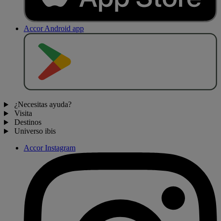
Accor Android app
D
E
S
C
A
R
G
A
R
E
N
¿Necesitas ayuda?
Visita
Destinos
Universo ibis
Accor Instagram