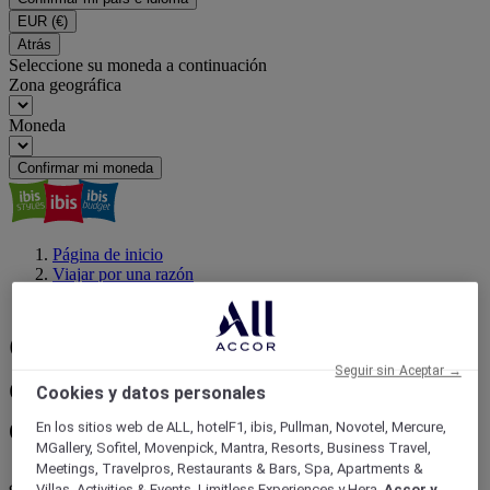
EUR
(€)
Atrás
Seleccione su moneda a continuación
Zona geográfica
Moneda
Confirmar mi moneda
Página de inicio
Viajar por una razón
Ciclismo en Mendoza
Ciclismo en Mendoza con ibis:
Seguir sin Aceptar →
dónde hacerlo barato y en qué
Cookies y datos personales
época
En los sitios web de ALL, hotelF1, ibis, Pullman, Novotel, Mercure,
MGallery, Sofitel, Movenpick, Mantra, Resorts, Business Travel,
Meetings, Travelpros, Restaurants & Bars, Spa, Apartments &
¿Querés recorrer Mendoza en bici? ¡Es posible armar rutas
Villas, Activities & Events, Limitless Experiences y Hera,
Accor y