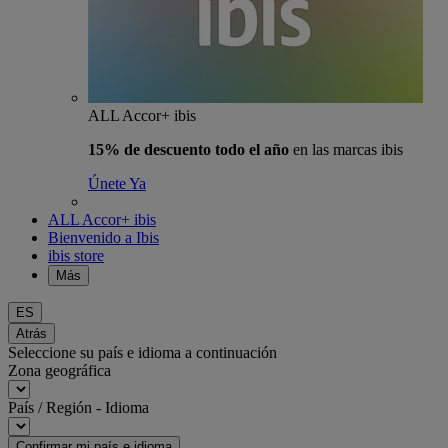
ALL Accor+ ibis
15% de descuento todo el año
en las marcas ibis
Únete Ya
ALL Accor+ ibis
Bienvenido a Ibis
ibis store
Más
ES
Atrás
Seleccione su país e idioma a continuación
Zona geográfica
País / Región - Idioma
Confirmar mi país e idioma