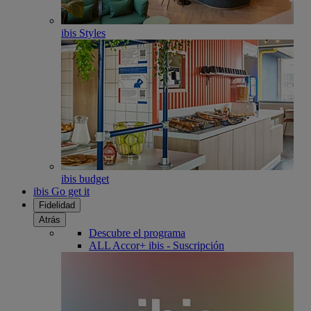
ibis Styles
ibis budget
ibis Go get it
Fidelidad
Atrás
Descubre el programa
ALL Accor+ ibis - Suscripción