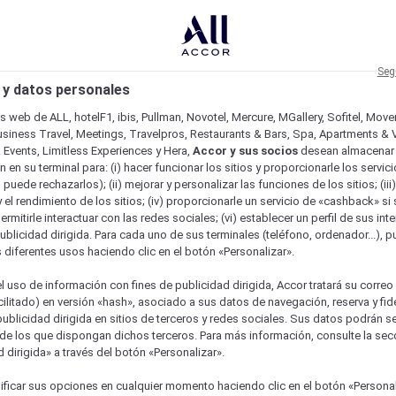
Seg
 y datos personales
os web de ALL, hotelF1, ibis, Pullman, Novotel, Mercure, MGallery, Sofitel, Mov
usiness Travel, Meetings, Travelpros, Restaurants & Bars, Spa, Apartments & Vi
& Events, Limitless Experiences y Hera,
Accor y sus socios
desean almacenar 
 en su terminal para: (i) hacer funcionar los sitios y proporcionarle los servic
o puede rechazarlos); (ii) mejorar y personalizar las funciones de los sitios; (iii
 el rendimiento de los sitios; (iv) proporcionarle un servicio de «cashback» si 
permitirle interactuar con las redes sociales; (vi) establecer un perfil de sus in
ublicidad dirigida. Para cada uno de sus terminales (teléfono, ordenador...), p
s diferentes usos haciendo clic en el botón «Personalizar».
l uso de información con fines de publicidad dirigida, Accor tratará su correo
acilitado) en versión «hash», asociado a sus datos de navegación, reserva y fid
publicidad dirigida en sitios de terceros y redes sociales. Sus datos podrán 
de los que dispongan dichos terceros. Para más información, consulte la sec
 dirigida» a través del botón «Personalizar».
ficar sus opciones en cualquier momento haciendo clic en el botón «Personal