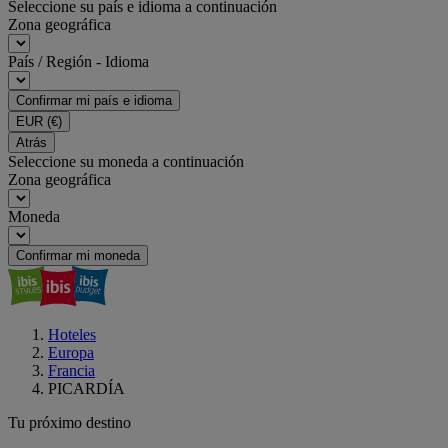
Seleccione su país e idioma a continuación
Zona geográfica
País / Región - Idioma
Confirmar mi país e idioma
EUR
(€)
Atrás
Seleccione su moneda a continuación
Zona geográfica
Moneda
Confirmar mi moneda
Hoteles
Europa
Francia
PICARDÍA
Tu próximo destino