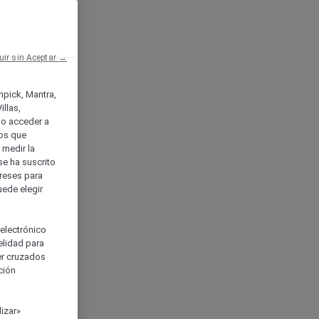
uir sin Aceptar →
enpick, Mantra,
llas,
o acceder a
ios que
) medir la
se ha suscrito
tereses para
uede elegir
 electrónico
elidad para
ser cruzados
ción
izar»