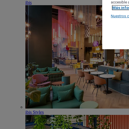
ibis
accesible a
Más inf
Nuestros 
ibis Styles