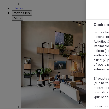
Ofertas
Marcas ibis
Atrás
Cookies
En los siti
Resorts, B
Activities 
información
solicita (n
audiencia y
a uno; (v) 
ofrecerle p
entre esto
Si acepta e
(si lo ha f
mostrarle 
con datos 
«publicidad
Podrá modi