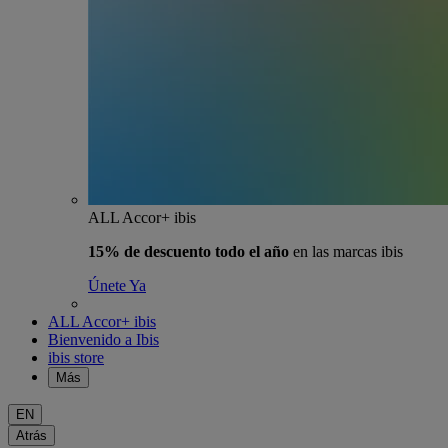
ALL Accor+ ibis
15% de descuento todo el año
en las marcas ibis
Únete Ya
ALL Accor+ ibis
Bienvenido a Ibis
ibis store
Más
EN
Atrás