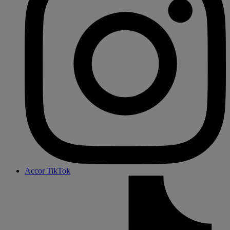
Accor TikTok