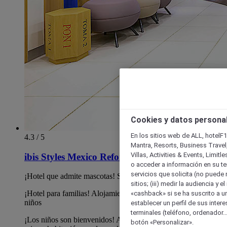
Cookies y datos persona
En los sitios web de ALL, hotelF1
4.3 / 5
Mantra, Resorts, Business Travel
Villas, Activities & Events, Limit
ibis Styles Mexico Reforma
o acceder a información en su ter
servicios que solicita (no puede 
¡Hotel que admite mascotas! Se aceptan perros de hasta 15 kg
sitios; (iii) medir la audiencia y 
¡Hotel para familias! Alojamiento para hasta 2 adultos y 2
«cashback» si se ha suscrito a uno
niños
establecer un perfil de sus inter
terminales (teléfono, ordenador..
¡Los niños son bienvenidos! Acomoda hasta un niño en la
botón «Personalizar».