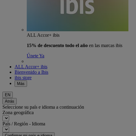
ALL Accor+ ibis
15% de descuento todo el año
en las marcas ibis
Únete Ya
ALL Accor+ ibis
Bienvenido a Ibis
ibis store
Más
EN
Atrás
Seleccione su país e idioma a continuación
Zona geográfica
País / Región - Idioma
Confirmar mi país e idioma