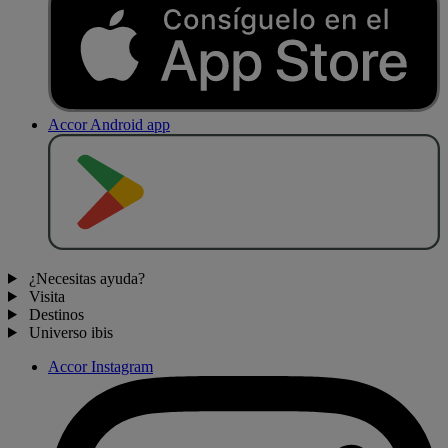
Accor Android app
D
E
S
C
A
R
G
A
R
E
N
¿Necesitas ayuda?
Visita
Destinos
Universo ibis
Accor Instagram