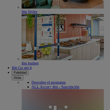
ibis Styles
ibis budget
ibis Go get it
Fidelidad
Atrás
Descubre el programa
ALL Accor+ ibis - Suscripción