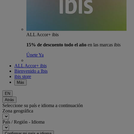
ALL Accor+ ibis
15% de descuento todo el año
en las marcas ibis
Únete Ya
ALL Accor+ ibis
Bienvenido a Ibis
ibis store
Más
EN
Atrás
Seleccione su país e idioma a continuación
Zona geográfica
País / Región - Idioma
Confirmar mi país e idioma