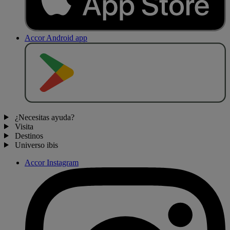
Accor Android app
D
E
S
C
A
R
G
A
R
E
N
¿Necesitas ayuda?
Visita
Destinos
Universo ibis
Accor Instagram