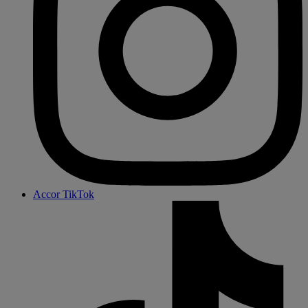
Accor TikTok