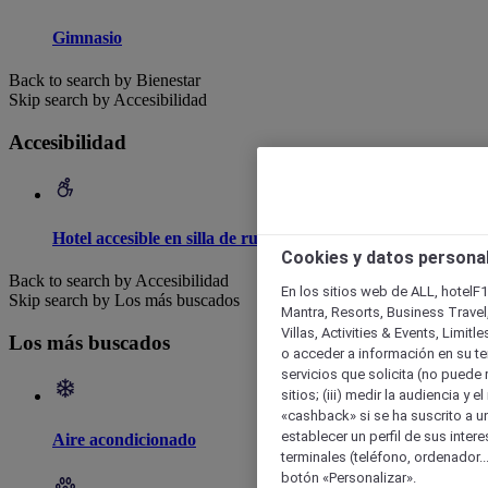
Gimnasio
Back to search by Bienestar
Skip search by Accesibilidad
Accesibilidad
Hotel accesible en silla de ruedas
Cookies y datos persona
Back to search by Accesibilidad
En los sitios web de ALL, hotelF1
Skip search by Los más buscados
Mantra, Resorts, Business Travel
Villas, Activities & Events, Limit
Los más buscados
o acceder a información en su ter
servicios que solicita (no puede 
sitios; (iii) medir la audiencia y 
«cashback» si se ha suscrito a uno
establecer un perfil de sus inter
Aire acondicionado
terminales (teléfono, ordenador..
botón «Personalizar».