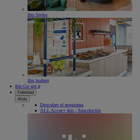
ibis Styles
ibis budget
ibis Go get it
Fidelidad
Atrás
Descubre el programa
ALL Accor+ ibis - Suscripción