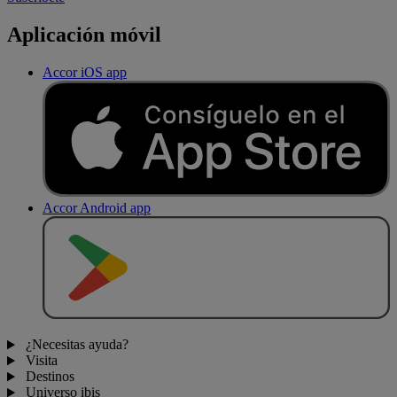
Aplicación móvil
Accor iOS app
Accor Android app
D
E
S
C
A
R
G
A
R
E
N
¿Necesitas ayuda?
Visita
Destinos
Universo ibis