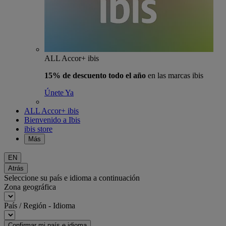
ALL Accor+ ibis
15% de descuento todo el año
en las marcas ibis
Únete Ya
ALL Accor+ ibis
Bienvenido a Ibis
ibis store
Más
EN
Atrás
Seleccione su país e idioma a continuación
Zona geográfica
País / Región - Idioma
Confirmar mi país e idioma