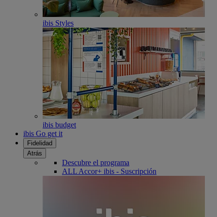
ibis Styles
ibis budget
ibis Go get it
Fidelidad
Atrás
Descubre el programa
ALL Accor+ ibis - Suscripción