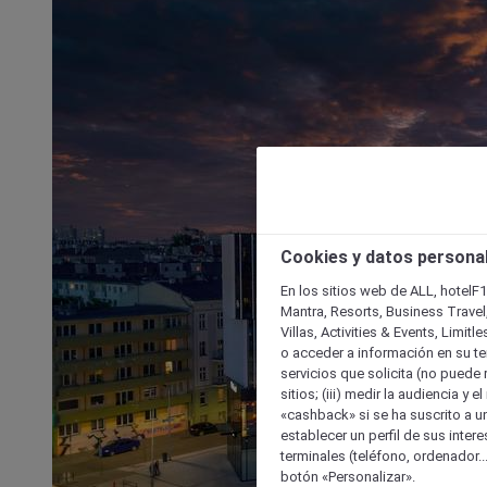
Cookies y datos persona
En los sitios web de ALL, hotelF1
Mantra, Resorts, Business Travel
Villas, Activities & Events, Limit
o acceder a información en su ter
servicios que solicita (no puede 
sitios; (iii) medir la audiencia y 
«cashback» si se ha suscrito a uno
establecer un perfil de sus inter
terminales (teléfono, ordenador..
botón «Personalizar».