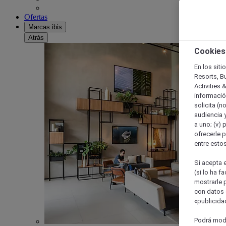
Ofertas
Marcas ibis
Atrás
Cookies
En los siti
Resorts, B
Activities 
información
solicita (n
audiencia y
a uno; (v) 
ofrecerle p
entre esto
Si acepta e
(si lo ha f
mostrarle 
con datos 
«publicidad
Podrá modi