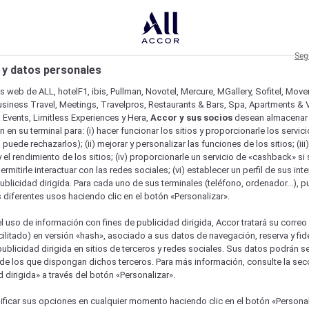
Seg
 y datos personales
os web de ALL, hotelF1, ibis, Pullman, Novotel, Mercure, MGallery, Sofitel, Mov
usiness Travel, Meetings, Travelpros, Restaurants & Bars, Spa, Apartments & Vi
& Events, Limitless Experiences y Hera,
Accor y sus socios
desean almacenar 
 en su terminal para: (i) hacer funcionar los sitios y proporcionarle los servic
o puede rechazarlos); (ii) mejorar y personalizar las funciones de los sitios; (iii
 el rendimiento de los sitios; (iv) proporcionarle un servicio de «cashback» si 
permitirle interactuar con las redes sociales; (vi) establecer un perfil de sus in
ublicidad dirigida. Para cada uno de sus terminales (teléfono, ordenador...), p
s diferentes usos haciendo clic en el botón «Personalizar».
l uso de información con fines de publicidad dirigida, Accor tratará su correo
acilitado) en versión «hash», asociado a sus datos de navegación, reserva y fid
publicidad dirigida en sitios de terceros y redes sociales. Sus datos podrán 
de los que dispongan dichos terceros. Para más información, consulte la sec
 dirigida» a través del botón «Personalizar».
ficar sus opciones en cualquier momento haciendo clic en el botón «Personal