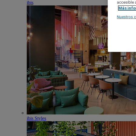
ibis
accesible a
Más inf
Nuestros 
ibis Styles