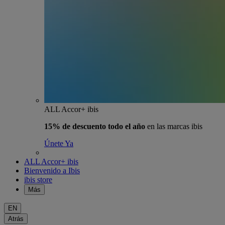
ALL Accor+ ibis
15% de descuento todo el año
en las marcas ibis
Únete Ya
ALL Accor+ ibis
Bienvenido a Ibis
ibis store
Más
EN
Atrás