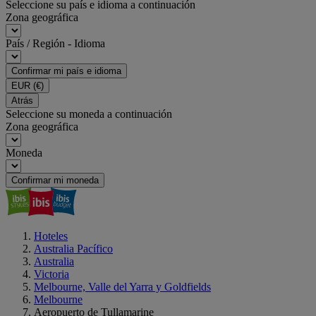
Seleccione su país e idioma a continuación
Zona geográfica
País / Región - Idioma
Confirmar mi país e idioma
EUR
(€)
Atrás
Seleccione su moneda a continuación
Zona geográfica
Moneda
Confirmar mi moneda
Hoteles
Australia Pacífico
Australia
Victoria
Melbourne, Valle del Yarra y Goldfields
Melbourne
Aeropuerto de Tullamarine