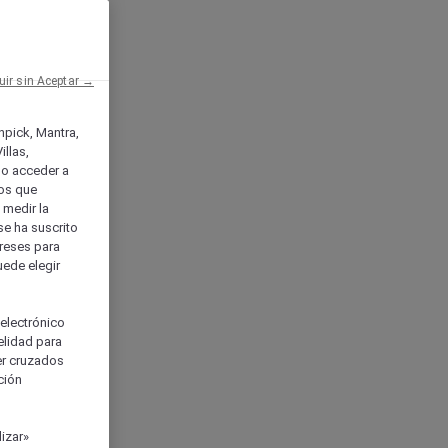
uir sin Aceptar →
enpick, Mantra,
llas,
o acceder a
ios que
) medir la
se ha suscrito
tereses para
uede elegir
 electrónico
elidad para
ser cruzados
ción
izar»