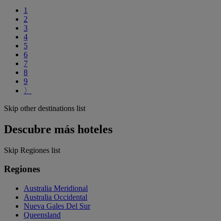
1
2
3
4
5
6
7
8
9
〉
Skip other destinations list
Descubre más hoteles
Skip Regiones list
Regiones
Australia Meridional
Australia Occidental
Nueva Gales Del Sur
Queensland