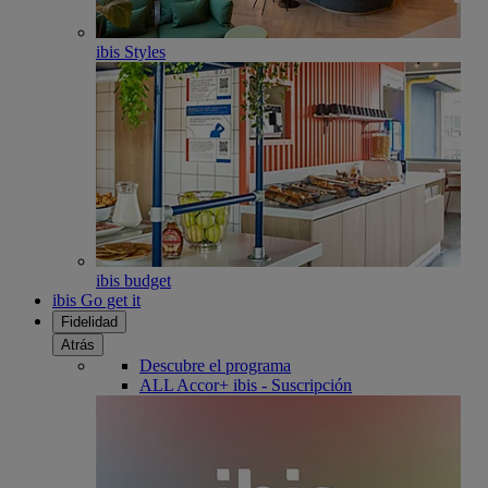
ibis Styles
ibis budget
ibis Go get it
Fidelidad
Atrás
Descubre el programa
ALL Accor+ ibis - Suscripción