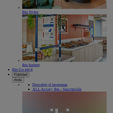
ibis Styles
ibis budget
ibis Go get it
Fidelidad
Atrás
Descubre el programa
ALL Accor+ ibis - Suscripción