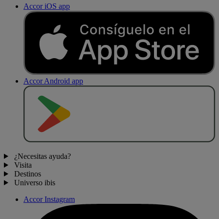
Accor iOS app
Accor Android app
D
E
S
C
A
R
G
A
R
E
N
¿Necesitas ayuda?
Visita
Destinos
Universo ibis
Accor Instagram