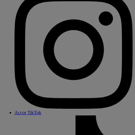
Accor TikTok