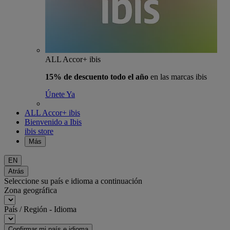
ALL Accor+ ibis
15% de descuento todo el año
en las marcas ibis
Únete Ya
ALL Accor+ ibis
Bienvenido a Ibis
ibis store
Más
EN
Atrás
Seleccione su país e idioma a continuación
Zona geográfica
País / Región - Idioma
Confirmar mi país e idioma