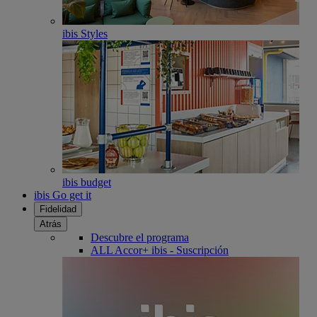
ibis Styles
ibis budget
ibis Go get it
Fidelidad
Atrás
Descubre el programa
ALL Accor+ ibis - Suscripción