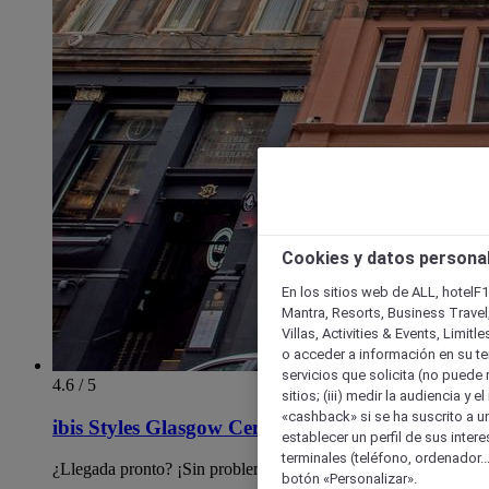
Cookies y datos persona
En los sitios web de ALL, hotelF1
Mantra, Resorts, Business Travel
Villas, Activities & Events, Limit
o acceder a información en su ter
servicios que solicita (no puede 
4.6 / 5
sitios; (iii) medir la audiencia y 
«cashback» si se ha suscrito a uno
ibis Styles Glasgow Centre George Square
establecer un perfil de sus inter
terminales (teléfono, ordenador..
¿Llegada pronto? ¡Sin problema!
botón «Personalizar».