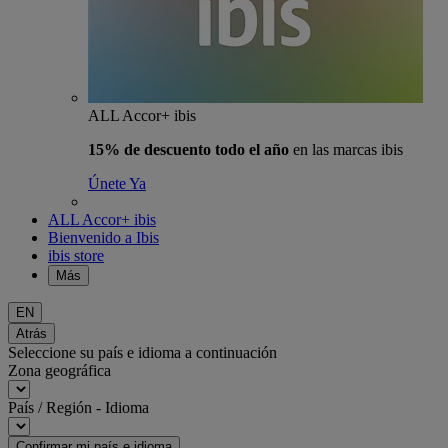
ALL Accor+ ibis
15% de descuento todo el año
en las marcas ibis
Únete Ya
ALL Accor+ ibis
Bienvenido a Ibis
ibis store
Más
EN
Atrás
Seleccione su país e idioma a continuación
Zona geográfica
País / Región - Idioma
Confirmar mi país e idioma