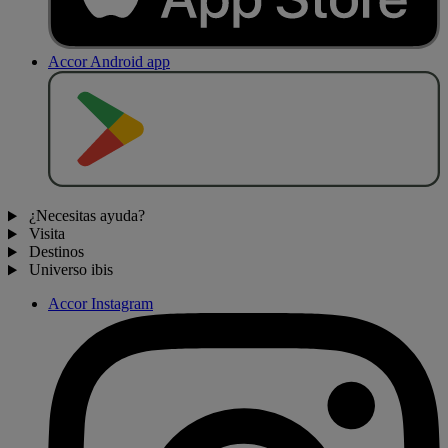
Accor Android app
D
E
S
C
A
R
G
A
R
E
N
¿Necesitas ayuda?
Visita
Destinos
Universo ibis
Accor Instagram