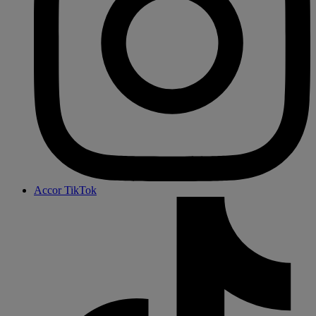
Accor TikTok