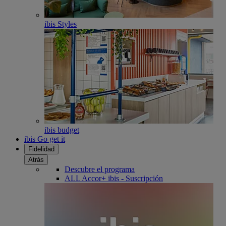
ibis Styles
ibis budget
ibis Go get it
Fidelidad
Atrás
Descubre el programa
ALL Accor+ ibis - Suscripción