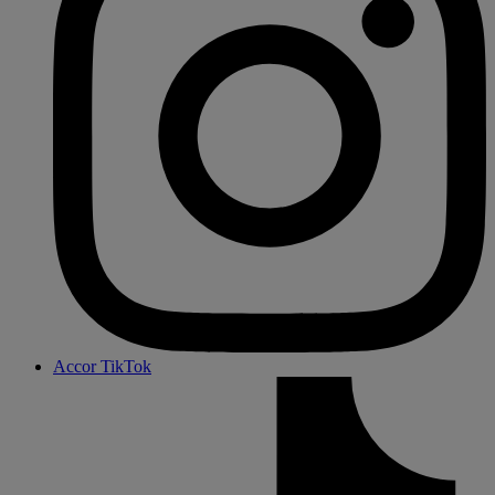
Accor TikTok