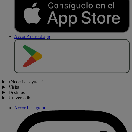
Accor Android app
D
E
S
C
A
R
G
A
R
E
N
¿Necesitas ayuda?
Visita
Destinos
Universo ibis
Accor Instagram