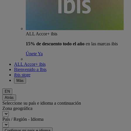
ALL Accor+ ibis
15% de descuento todo el año
en las marcas ibis
Únete Ya
ALL Accor+ ibis
Bienvenido a Ibis
ibis store
Más
EN
Atrás
Seleccione su país e idioma a continuación
Zona geográfica
País / Región - Idioma
Confirmar mi país e idioma