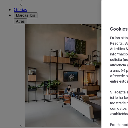
Ofertas
Marcas ibis
Atrás
Cookies
En los siti
Resorts, B
Activities 
información
solicita (n
audiencia y
a uno; (v) 
ofrecerle p
entre esto
Si acepta e
(si lo ha f
mostrarle 
con datos 
«publicidad
Podrá modi