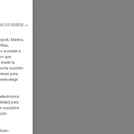
uir sin Aceptar →
enpick, Mantra,
llas,
o acceder a
ios que
) medir la
se ha suscrito
tereses para
uede elegir
 electrónico
elidad para
ser cruzados
ción
izar»