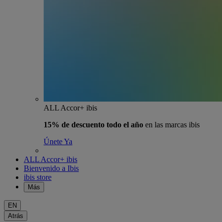
ALL Accor+ ibis
15% de descuento todo el año
en las marcas ibis
Únete Ya
ALL Accor+ ibis
Bienvenido a Ibis
ibis store
Más
EN
Atrás