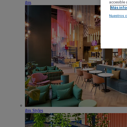
ibis
accesible a
Más inf
Nuestros 
ibis Styles