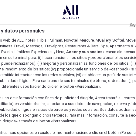
Seg
 y datos personales
os web de ALL, hotelF1, ibis, Pullman, Novotel, Mercure, MGallery, Sofitel, Mov
usiness Travel, Meetings, Travelpros, Restaurants & Bars, Spa, Apartments & Vi
& Events, Limitless Experiences y Hera,
Accor y sus socios
desean almacenar 
 en su terminal para: (i) hacer funcionar los sitios y proporcionarle los servic
o puede rechazarlos); (ii) mejorar y personalizar las funciones de los sitios; (iii
 el rendimiento de los sitios; (iv) proporcionarle un servicio de «cashback» si 
permitirle interactuar con las redes sociales; (vi) establecer un perfil de sus in
ublicidad dirigida. Para cada uno de sus terminales (teléfono, ordenador...), p
s diferentes usos haciendo clic en el botón «Personalizar».
l uso de información con fines de publicidad dirigida, Accor tratará su correo
acilitado) en versión «hash», asociado a sus datos de navegación, reserva y fid
publicidad dirigida en sitios de terceros y redes sociales. Sus datos podrán 
de los que dispongan dichos terceros. Para más información, consulte la sec
 dirigida» a través del botón «Personalizar».
ficar sus opciones en cualquier momento haciendo clic en el botón «Personal