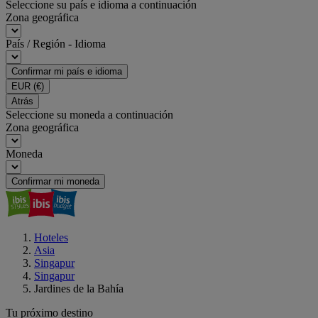
Seleccione su país e idioma a continuación
Zona geográfica
País / Región - Idioma
Confirmar mi país e idioma
EUR
(€)
Atrás
Seleccione su moneda a continuación
Zona geográfica
Moneda
Confirmar mi moneda
Hoteles
Asia
Singapur
Singapur
Jardines de la Bahía
Tu próximo destino