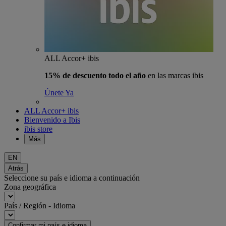
ALL Accor+ ibis
15% de descuento todo el año
en las marcas ibis
Únete Ya
ALL Accor+ ibis
Bienvenido a Ibis
ibis store
Más
EN
Atrás
Seleccione su país e idioma a continuación
Zona geográfica
País / Región - Idioma
Confirmar mi país e idioma