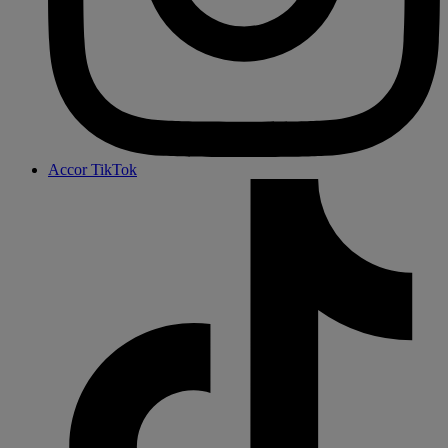
Accor TikTok