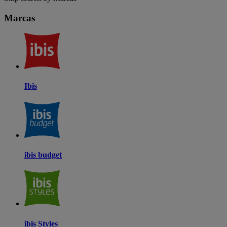
Marcas
Ibis
ibis budget
ibis Styles