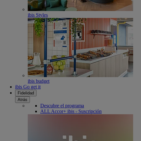
ibis Styles
ibis budget
ibis Go get it
Fidelidad
Atrás
Descubre el programa
ALL Accor+ ibis - Suscripción