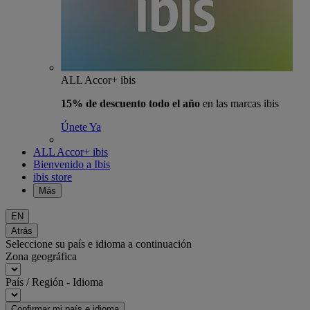
ALL Accor+ ibis
15% de descuento todo el año
en las marcas ibis
Únete Ya
ALL Accor+ ibis
Bienvenido a Ibis
ibis store
Más
EN
Atrás
Seleccione su país e idioma a continuación
Zona geográfica
País / Región - Idioma
Confirmar mi país e idioma