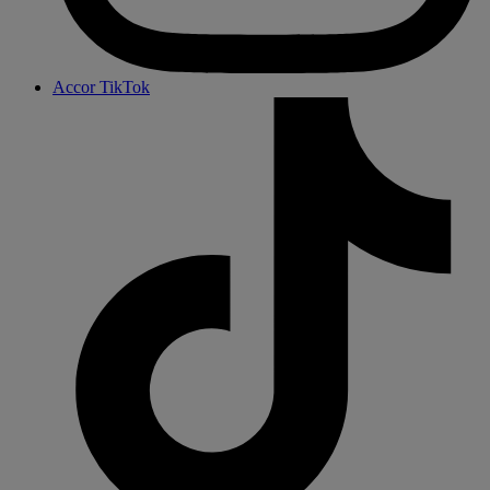
Accor TikTok