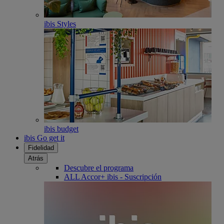
ibis Styles
ibis budget
ibis Go get it
Fidelidad
Atrás
Descubre el programa
ALL Accor+ ibis - Suscripción