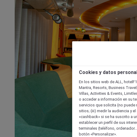
Cookies y datos persona
En los sitios web de ALL, hotelF1
Mantra, Resorts, Business Travel
Villas, Activities & Events, Limit
o acceder a información en su ter
servicios que solicita (no puede 
sitios; (iii) medir la audiencia y 
«cashback» si se ha suscrito a uno
establecer un perfil de sus inter
terminales (teléfono, ordenador..
botón «Personalizar».