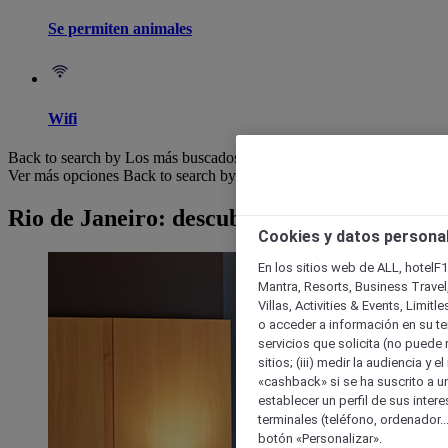
Se permiten animales
Wifi
Back to search by Los más buscados
Ver más opciones
Back to search by categories
Rio de Janeiro: descubre nuestros hoteles
Cookies y datos persona
En los sitios web de ALL, hotelF1
Mantra, Resorts, Business Travel
Villas, Activities & Events, Limit
o acceder a información en su ter
servicios que solicita (no puede 
sitios; (iii) medir la audiencia y 
«cashback» si se ha suscrito a uno
establecer un perfil de sus inter
terminales (teléfono, ordenador..
botón «Personalizar».