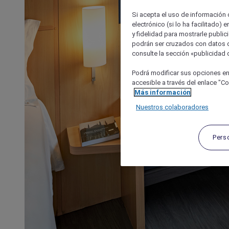
Si acepta el uso de información c
electrónico (si lo ha facilitado)
y fidelidad para mostrarle public
podrán ser cruzados con datos d
consulte la sección «publicidad d
Podrá modificar sus opciones en
accesible a través del enlace "Coo
Más información
Nuestros colaboradores
Pers