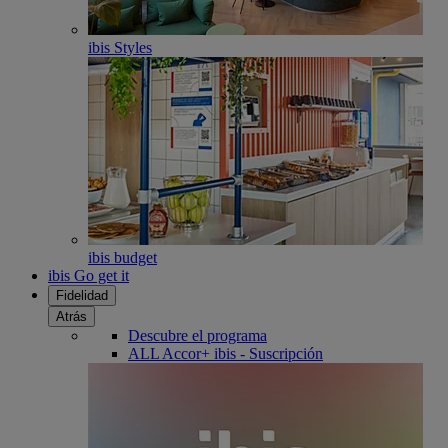
ibis Styles
ibis budget
ibis Go get it
Fidelidad
Atrás
Descubre el programa
ALL Accor+ ibis - Suscripción