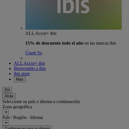
ALL Accor+ ibis
15% de descuento todo el año
en las marcas ibis
Únete Ya
ALL Accor+ ibis
Bienvenido a Ibis
ibis store
Más
EN
Atrás
Seleccione su país e idioma a continuación
Zona geográfica
País / Región - Idioma
Confirmar mi país e idioma