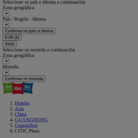
Seleccione su país e idioma a continuación
Zona geográfica
País / Región - Idioma
Confirmar mi país e idioma
EUR
(€)
Atrás
Seleccione su moneda a continuación
Zona geográfica
Moneda
Confirmar mi moneda
Hoteles
Asia
China
GUANGDONG
Guangzhou
CITIC Plaza