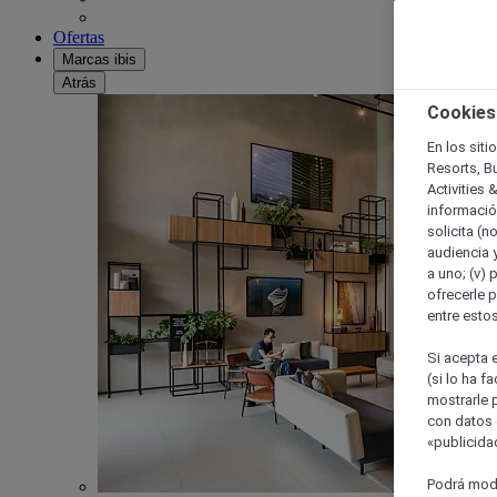
Ofertas
Marcas ibis
Atrás
Cookies
En los siti
Resorts, B
Activities 
información
solicita (n
audiencia y
a uno; (v) 
ofrecerle p
entre esto
Si acepta e
(si lo ha f
mostrarle 
con datos 
«publicidad
Podrá modi