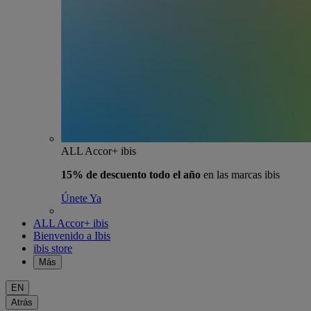
ALL Accor+ ibis
15% de descuento todo el año
en las marcas ibis
Únete Ya
ALL Accor+ ibis
Bienvenido a Ibis
ibis store
Más
EN
Atrás