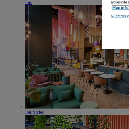
ibis
accesible a
Más inf
Nuestros 
ibis Styles