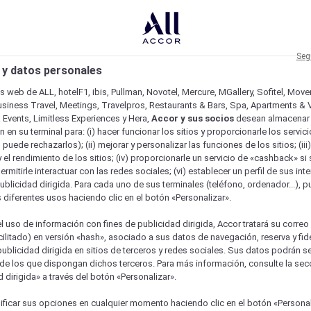
Seg
 y datos personales
os web de ALL, hotelF1, ibis, Pullman, Novotel, Mercure, MGallery, Sofitel, Mov
usiness Travel, Meetings, Travelpros, Restaurants & Bars, Spa, Apartments & Vi
& Events, Limitless Experiences y Hera,
Accor y sus socios
desean almacenar 
 en su terminal para: (i) hacer funcionar los sitios y proporcionarle los servic
o puede rechazarlos); (ii) mejorar y personalizar las funciones de los sitios; (iii
 el rendimiento de los sitios; (iv) proporcionarle un servicio de «cashback» si 
permitirle interactuar con las redes sociales; (vi) establecer un perfil de sus in
ublicidad dirigida. Para cada uno de sus terminales (teléfono, ordenador...), p
s diferentes usos haciendo clic en el botón «Personalizar».
l uso de información con fines de publicidad dirigida, Accor tratará su correo
acilitado) en versión «hash», asociado a sus datos de navegación, reserva y fid
publicidad dirigida en sitios de terceros y redes sociales. Sus datos podrán 
de los que dispongan dichos terceros. Para más información, consulte la sec
 dirigida» a través del botón «Personalizar».
ficar sus opciones en cualquier momento haciendo clic en el botón «Personal