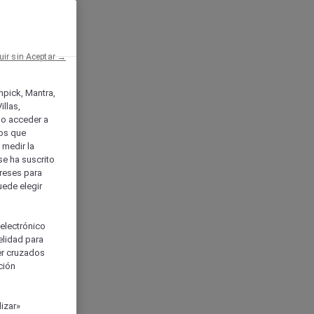
uir sin Aceptar →
enpick, Mantra,
llas,
o acceder a
ios que
) medir la
se ha suscrito
tereses para
uede elegir
 electrónico
elidad para
ser cruzados
ción
izar»