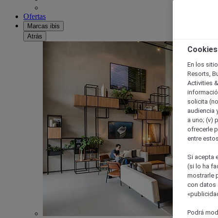
Ofertas
Marcas ibis
Atrás
Cookies
En los siti
Resorts, B
Activities 
información
solicita (n
audiencia y
a uno; (v) 
ofrecerle p
entre esto
Si acepta e
(si lo ha f
mostrarle 
con datos 
«publicidad
Podrá modi