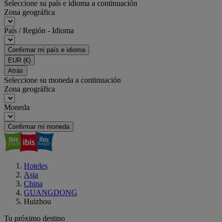
Seleccione su país e idioma a continuación
Zona geográfica
País / Región - Idioma
Confirmar mi país e idioma
EUR
(€)
Atrás
Seleccione su moneda a continuación
Zona geográfica
Moneda
Confirmar mi moneda
Hoteles
Asia
China
GUANGDONG
Huizhou
Tu próximo destino