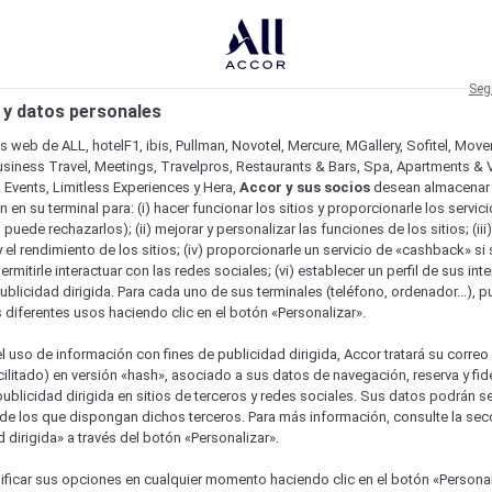
Seg
 y datos personales
os web de ALL, hotelF1, ibis, Pullman, Novotel, Mercure, MGallery, Sofitel, Mov
usiness Travel, Meetings, Travelpros, Restaurants & Bars, Spa, Apartments & Vi
& Events, Limitless Experiences y Hera,
Accor y sus socios
desean almacenar 
 en su terminal para: (i) hacer funcionar los sitios y proporcionarle los servic
o puede rechazarlos); (ii) mejorar y personalizar las funciones de los sitios; (iii
 el rendimiento de los sitios; (iv) proporcionarle un servicio de «cashback» si 
permitirle interactuar con las redes sociales; (vi) establecer un perfil de sus in
ublicidad dirigida. Para cada uno de sus terminales (teléfono, ordenador...), p
s diferentes usos haciendo clic en el botón «Personalizar».
l uso de información con fines de publicidad dirigida, Accor tratará su correo
acilitado) en versión «hash», asociado a sus datos de navegación, reserva y fid
publicidad dirigida en sitios de terceros y redes sociales. Sus datos podrán 
de los que dispongan dichos terceros. Para más información, consulte la sec
 dirigida» a través del botón «Personalizar».
ficar sus opciones en cualquier momento haciendo clic en el botón «Personal