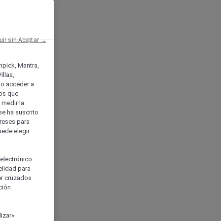
uir sin Aceptar →
enpick, Mantra,
llas,
o acceder a
ios que
) medir la
se ha suscrito
tereses para
uede elegir
 electrónico
elidad para
ser cruzados
ción
izar»