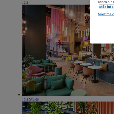
ibis
accesible a
Más inf
Nuestros 
ibis Styles