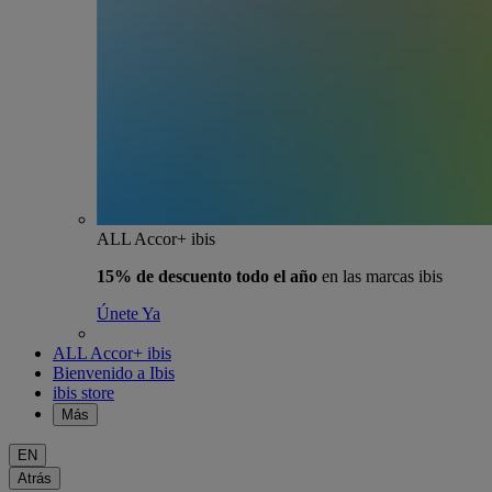
ALL Accor+ ibis
15% de descuento todo el año
en las marcas ibis
Únete Ya
ALL Accor+ ibis
Bienvenido a Ibis
ibis store
Más
EN
Atrás