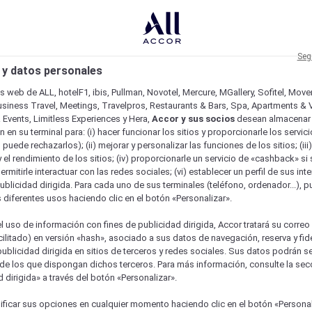
Seg
 y datos personales
os web de ALL, hotelF1, ibis, Pullman, Novotel, Mercure, MGallery, Sofitel, Mov
usiness Travel, Meetings, Travelpros, Restaurants & Bars, Spa, Apartments & Vi
& Events, Limitless Experiences y Hera,
Accor y sus socios
desean almacenar 
 en su terminal para: (i) hacer funcionar los sitios y proporcionarle los servic
o puede rechazarlos); (ii) mejorar y personalizar las funciones de los sitios; (iii
 el rendimiento de los sitios; (iv) proporcionarle un servicio de «cashback» si 
permitirle interactuar con las redes sociales; (vi) establecer un perfil de sus in
ublicidad dirigida. Para cada uno de sus terminales (teléfono, ordenador...), p
s diferentes usos haciendo clic en el botón «Personalizar».
l uso de información con fines de publicidad dirigida, Accor tratará su correo
acilitado) en versión «hash», asociado a sus datos de navegación, reserva y fid
publicidad dirigida en sitios de terceros y redes sociales. Sus datos podrán 
de los que dispongan dichos terceros. Para más información, consulte la sec
 dirigida» a través del botón «Personalizar».
ficar sus opciones en cualquier momento haciendo clic en el botón «Personal