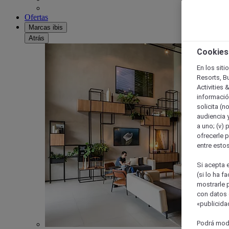
Ofertas
Marcas ibis
Atrás
Cookies
En los siti
Resorts, B
Activities 
información
solicita (n
audiencia y
a uno; (v) 
ofrecerle p
entre esto
Si acepta e
(si lo ha f
mostrarle 
con datos 
«publicidad
Podrá modi