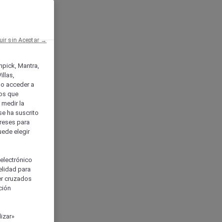
uir sin Aceptar →
enpick, Mantra,
llas,
o acceder a
ios que
) medir la
se ha suscrito
tereses para
uede elegir
 electrónico
elidad para
ser cruzados
ción
izar»