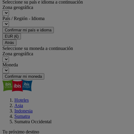
Seleccione su país e idioma a continuación
Zona geográfica
País / Región - Idioma
Confirmar mi país e idioma
EUR
(€)
Atrás
Seleccione su moneda a continuación
Zona geográfica
Moneda
Confirmar mi moneda
Hoteles
Asia
Indonesia
Sumatra
Sumatra Occidental
Tu próximo destino