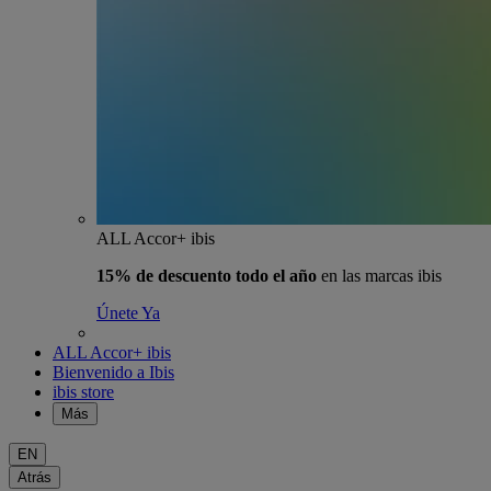
ALL Accor+ ibis
15% de descuento todo el año
en las marcas ibis
Únete Ya
ALL Accor+ ibis
Bienvenido a Ibis
ibis store
Más
EN
Atrás