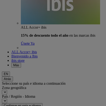
ALL Accor+ ibis
15% de descuento todo el año
en las marcas ibis
Únete Ya
ALL Accor+ ibis
Bienvenido a Ibis
ibis store
Más
EN
Atrás
Seleccione su país e idioma a continuación
Zona geográfica
País / Región - Idioma
Confirmar mi país e idioma