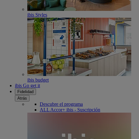
ibis Styles
ibis budget
ibis Go get it
Fidelidad
Atrás
Descubre el programa
ALL Accor+ ibis - Suscripción