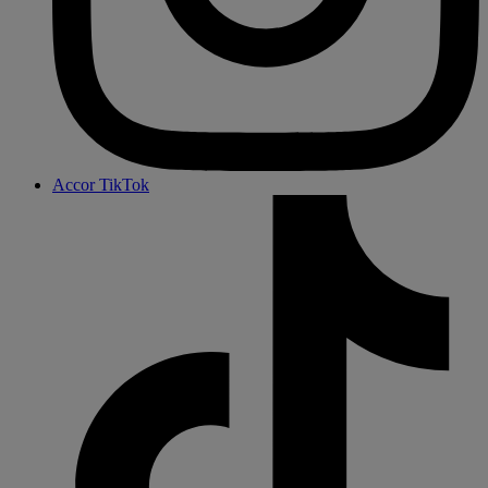
Accor TikTok