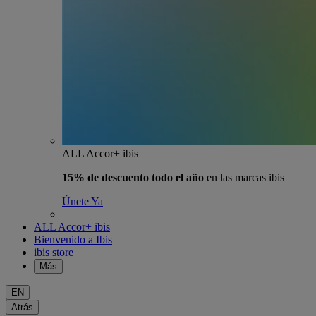
ALL Accor+ ibis
15% de descuento todo el año
en las marcas ibis
Únete Ya
ALL Accor+ ibis
Bienvenido a Ibis
ibis store
Más
EN
Atrás