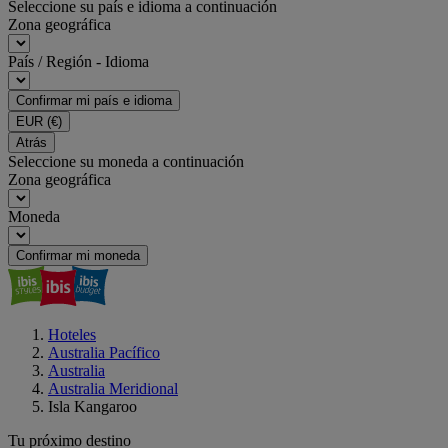
Seleccione su país e idioma a continuación
Zona geográfica
País / Región - Idioma
Confirmar mi país e idioma
EUR
(€)
Atrás
Seleccione su moneda a continuación
Zona geográfica
Moneda
Confirmar mi moneda
Hoteles
Australia Pacífico
Australia
Australia Meridional
Isla Kangaroo
Tu próximo destino