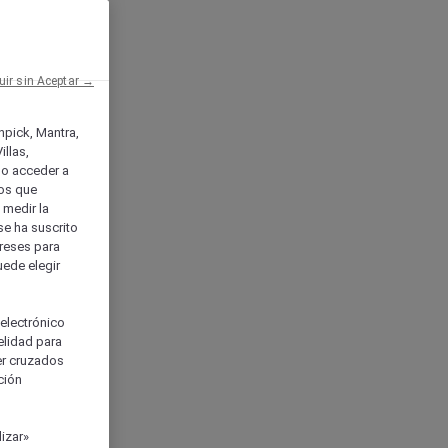
uir sin Aceptar →
enpick, Mantra,
llas,
o acceder a
ios que
) medir la
se ha suscrito
tereses para
uede elegir
 electrónico
elidad para
ser cruzados
ción
izar»