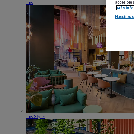
ibis
accesible a
Más inf
Nuestros 
ibis Styles