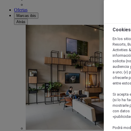
Ofertas
Marcas ibis
Atrás
Cookies
En los siti
Resorts, B
Activities 
información
solicita (n
audiencia y
a uno; (v) 
ofrecerle p
entre esto
Si acepta e
(si lo ha f
mostrarle 
con datos 
«publicidad
Podrá modi