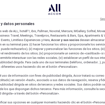
Seg
 y datos personales
os web de ALL, hotelF1, ibis, Pullman, Novotel, Mercure, MGallery, Sofitel, Mov
usiness Travel, Meetings, Travelpros, Restaurants & Bars, Spa, Apartments & Vi
& Events, Limitless Experiences y Hera,
Accor y sus socios
desean almacenar 
 en su terminal para: (i) hacer funcionar los sitios y proporcionarle los servic
o puede rechazarlos); (ii) mejorar y personalizar las funciones de los sitios; (iii
 el rendimiento de los sitios; (iv) proporcionarle un servicio de «cashback» si 
permitirle interactuar con las redes sociales; (vi) establecer un perfil de sus in
ublicidad dirigida. Para cada uno de sus terminales (teléfono, ordenador...), p
s diferentes usos haciendo clic en el botón «Personalizar».
l uso de información con fines de publicidad dirigida, Accor tratará su correo
acilitado) en versión «hash», asociado a sus datos de navegación, reserva y fid
publicidad dirigida en sitios de terceros y redes sociales. Sus datos podrán 
de los que dispongan dichos terceros. Para más información, consulte la sec
 dirigida» a través del botón «Personalizar».
ficar sus opciones en cualquier momento haciendo clic en el botón «Personal