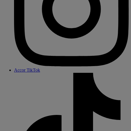
Accor TikTok