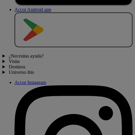
Accor Android app
D
E
S
C
A
R
G
A
R
E
N
¿Necesitas ayuda?
Visita
Destinos
Universo ibis
Accor Instagram