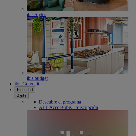
ibis Styles
ibis budget
ibis Go get it
Fidelidad
Atrás
Descubre el programa
ALL Accor+ ibis - Suscripción