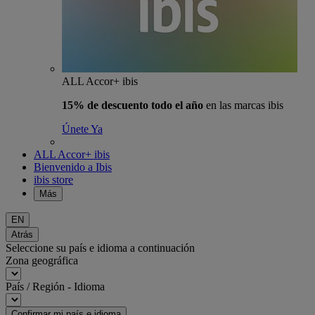
ALL Accor+ ibis
15% de descuento todo el año
en las marcas ibis
Únete Ya
ALL Accor+ ibis
Bienvenido a Ibis
ibis store
Más
EN
Atrás
Seleccione su país e idioma a continuación
Zona geográfica
País / Región - Idioma
Confirmar mi país e idioma