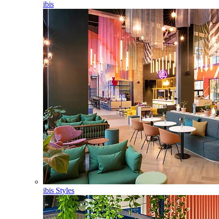
ibis
ibis Styles