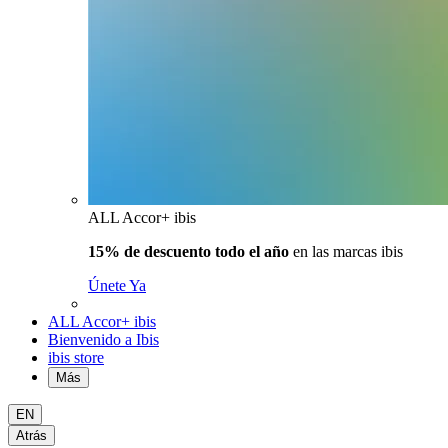
ALL Accor+ ibis
15% de descuento todo el año
en las marcas ibis
Únete Ya
ALL Accor+ ibis
Bienvenido a Ibis
ibis store
Más
EN
Atrás