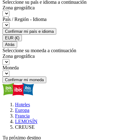
Seleccione su país e idioma a continuación
Zona geográfica
País / Región - Idioma
Confirmar mi país e idioma
EUR
(€)
Atrás
Seleccione su moneda a continuación
Zona geográfica
Moneda
Confirmar mi moneda
Hoteles
Europa
Francia
LEMOSÍN
CREUSE
Tu próximo destino