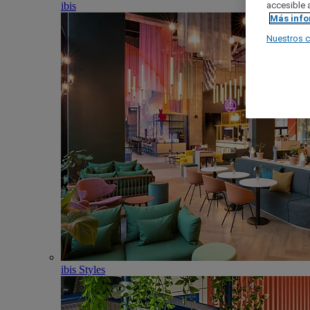
ibis
accesible a
Más inf
Nuestros 
ibis Styles