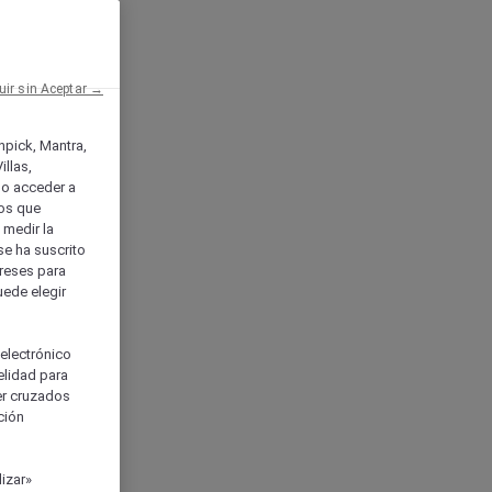
uir sin Aceptar →
enpick, Mantra,
llas,
o acceder a
ios que
) medir la
se ha suscrito
tereses para
uede elegir
 electrónico
elidad para
ser cruzados
ción
izar»