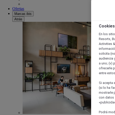
Ofertas
Marcas ibis
Atrás
Cookies
En los siti
Resorts, B
Activities 
información
solicita (n
audiencia y
a uno; (v) 
ofrecerle p
entre esto
Si acepta e
(si lo ha f
mostrarle 
con datos 
«publicidad
Podrá modi