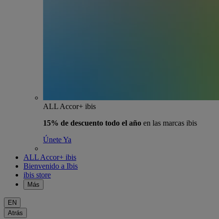
ALL Accor+ ibis
15% de descuento todo el año
en las marcas ibis
Únete Ya
ALL Accor+ ibis
Bienvenido a Ibis
ibis store
Más
EN
Atrás