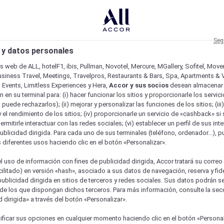
Seg
 y datos personales
os web de ALL, hotelF1, ibis, Pullman, Novotel, Mercure, MGallery, Sofitel, Mov
usiness Travel, Meetings, Travelpros, Restaurants & Bars, Spa, Apartments & Vi
& Events, Limitless Experiences y Hera,
Accor y sus socios
desean almacenar 
 en su terminal para: (i) hacer funcionar los sitios y proporcionarle los servic
o puede rechazarlos); (ii) mejorar y personalizar las funciones de los sitios; (iii
 el rendimiento de los sitios; (iv) proporcionarle un servicio de «cashback» si 
permitirle interactuar con las redes sociales; (vi) establecer un perfil de sus in
ublicidad dirigida. Para cada uno de sus terminales (teléfono, ordenador...), p
s diferentes usos haciendo clic en el botón «Personalizar».
l uso de información con fines de publicidad dirigida, Accor tratará su correo
acilitado) en versión «hash», asociado a sus datos de navegación, reserva y fid
publicidad dirigida en sitios de terceros y redes sociales. Sus datos podrán 
de los que dispongan dichos terceros. Para más información, consulte la sec
 dirigida» a través del botón «Personalizar».
ficar sus opciones en cualquier momento haciendo clic en el botón «Personal