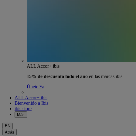
ALL Accor+ ibis
15% de descuento todo el año
en las marcas ibis
Únete Ya
ALL Accor+ ibis
Bienvenido a Ibis
ibis store
Más
EN
Atrás