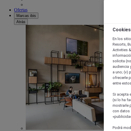
Ofertas
Marcas ibis
Atrás
Cookies
En los siti
Resorts, B
Activities 
información
solicita (n
audiencia y
a uno; (v) 
ofrecerle p
entre esto
Si acepta e
(si lo ha f
mostrarle 
con datos 
«publicidad
Podrá modi