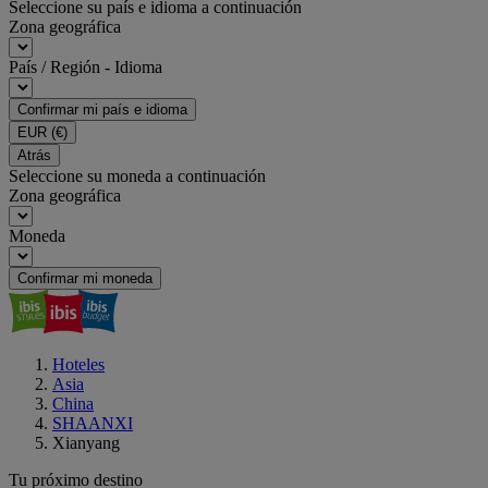
Seleccione su país e idioma a continuación
Zona geográfica
País / Región - Idioma
Confirmar mi país e idioma
EUR
(€)
Atrás
Seleccione su moneda a continuación
Zona geográfica
Moneda
Confirmar mi moneda
Hoteles
Asia
China
SHAANXI
Xianyang
Tu próximo destino