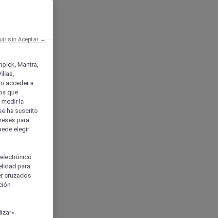
uir sin Aceptar →
enpick, Mantra,
llas,
o acceder a
ios que
) medir la
se ha suscrito
tereses para
uede elegir
 electrónico
elidad para
ser cruzados
ción
izar»