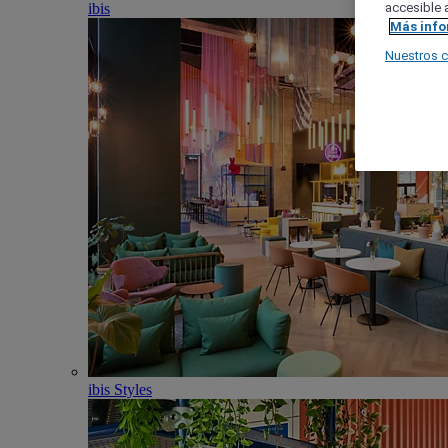
ibis
accesible a
Más inf
Nuestros 
ibis Styles