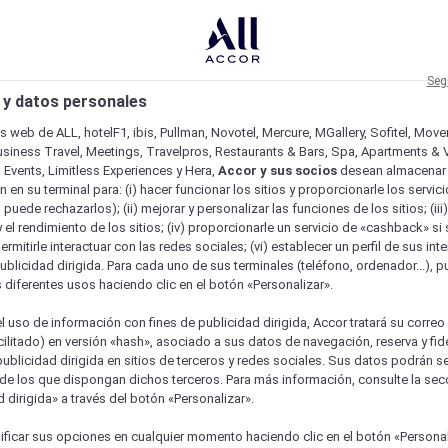
Seg
 y datos personales
os web de ALL, hotelF1, ibis, Pullman, Novotel, Mercure, MGallery, Sofitel, Mov
usiness Travel, Meetings, Travelpros, Restaurants & Bars, Spa, Apartments & Vi
& Events, Limitless Experiences y Hera,
Accor y sus socios
desean almacenar 
 en su terminal para: (i) hacer funcionar los sitios y proporcionarle los servic
o puede rechazarlos); (ii) mejorar y personalizar las funciones de los sitios; (iii
 el rendimiento de los sitios; (iv) proporcionarle un servicio de «cashback» si 
permitirle interactuar con las redes sociales; (vi) establecer un perfil de sus in
ublicidad dirigida. Para cada uno de sus terminales (teléfono, ordenador...), p
s diferentes usos haciendo clic en el botón «Personalizar».
l uso de información con fines de publicidad dirigida, Accor tratará su correo
acilitado) en versión «hash», asociado a sus datos de navegación, reserva y fid
publicidad dirigida en sitios de terceros y redes sociales. Sus datos podrán 
de los que dispongan dichos terceros. Para más información, consulte la sec
 dirigida» a través del botón «Personalizar».
ficar sus opciones en cualquier momento haciendo clic en el botón «Personal