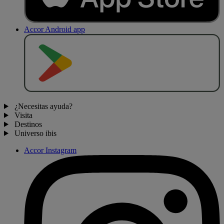
Accor Android app
D
E
S
C
A
R
G
A
R
E
N
¿Necesitas ayuda?
Visita
Destinos
Universo ibis
Accor Instagram