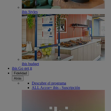
ibis Styles
ibis budget
ibis Go get it
Fidelidad
Atrás
Descubre el programa
ALL Accor+ ibis - Suscripción