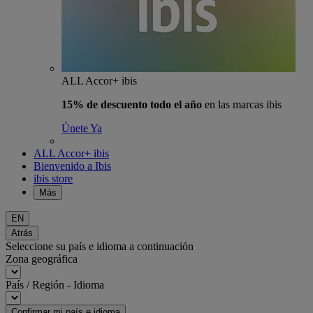
ALL Accor+ ibis
15% de descuento todo el año
en las marcas ibis
Únete Ya
ALL Accor+ ibis
Bienvenido a Ibis
ibis store
Más
EN
Atrás
Seleccione su país e idioma a continuación
Zona geográfica
País / Región - Idioma
Confirmar mi país e idioma