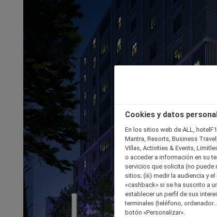
Cookies y datos persona
En los sitios web de ALL, hotelF1
Mantra, Resorts, Business Travel
Villas, Activities & Events, Limit
o acceder a información en su ter
servicios que solicita (no puede 
sitios; (iii) medir la audiencia y 
«cashback» si se ha suscrito a uno
establecer un perfil de sus inter
terminales (teléfono, ordenador..
botón «Personalizar».