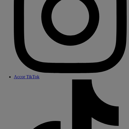
Accor TikTok