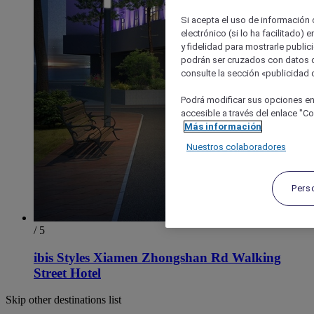
Si acepta el uso de información c
electrónico (si lo ha facilitado)
y fidelidad para mostrarle public
podrán ser cruzados con datos d
consulte la sección «publicidad d
Podrá modificar sus opciones en
accesible a través del enlace "Coo
Más información
Nuestros colaboradores
Pers
/ 5
ibis Styles Xiamen Zhongshan Rd Walking
Street Hotel
Skip other destinations list