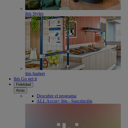
ibis Styles
ibis budget
ibis Go get it
Fidelidad
Atrás
Descubre el programa
ALL Accor+ ibis - Suscripción