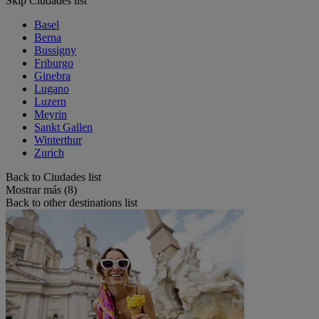
Skip Ciudades list
Basel
Berna
Bussigny
Friburgo
Ginebra
Lugano
Luzern
Meyrin
Sankt Gallen
Winterthur
Zurich
Back to Ciudades list
Mostrar más (8)
Back to other destinations list