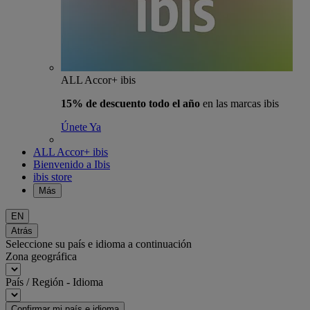
ALL Accor+ ibis
15% de descuento todo el año
en las marcas ibis
Únete Ya
ALL Accor+ ibis
Bienvenido a Ibis
ibis store
Más
EN
Atrás
Seleccione su país e idioma a continuación
Zona geográfica
País / Región - Idioma
Confirmar mi país e idioma