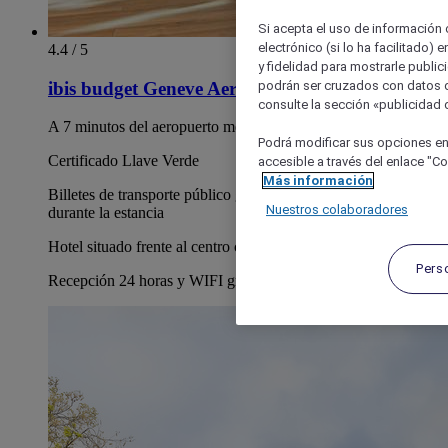
Si acepta el uso de información c
electrónico (si lo ha facilitado)
4.4 / 5
y fidelidad para mostrarle public
podrán ser cruzados con datos d
ibis budget Geneve Aeroport
consulte la sección «publicidad d
A 7 minutos del aeropuerto mediante la línea 10 de autobús
Podrá modificar sus opciones en
Certificado Llave Verde
accesible a través del enlace "Coo
Más información
Billetes de transporte público gratuitos para los huéspedes
Nuestros colaboradores
durante la estancia
Hotel situado frente al centro comercial Balexert
Pers
Recepción 24 horas y WIFI gratuito en todo el hotel