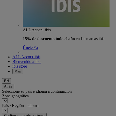
ALL Accor+ ibis
15% de descuento todo el año
en las marcas ibis
Únete Ya
ALL Accor+ ibis
Bienvenido a Ibis
ibis store
Más
EN
Atrás
Seleccione su país e idioma a continuación
Zona geográfica
País / Región - Idioma
Confirmar mi país e idioma