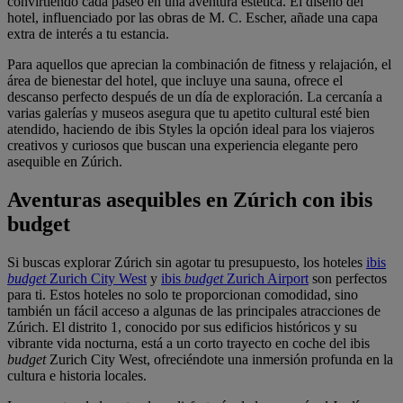
convirtiendo cada paseo en una aventura estética. El diseño del
hotel, influenciado por las obras de M. C. Escher, añade una capa
extra de interés a tu estancia.
Para aquellos que aprecian la combinación de fitness y relajación, el
área de bienestar del hotel, que incluye una sauna, ofrece el
descanso perfecto después de un día de exploración. La cercanía a
varias galerías y museos asegura que tu apetito cultural esté bien
atendido, haciendo de ibis Styles la opción ideal para los viajeros
creativos y curiosos que buscan una experiencia elegante pero
asequible en Zúrich.
Aventuras asequibles en Zúrich con ibis
budget
Si buscas explorar Zúrich sin agotar tu presupuesto, los hoteles
ibis
budget
Zurich City West
y
ibis
budget
Zurich Airport
son perfectos
para ti. Estos hoteles no solo te proporcionan comodidad, sino
también un fácil acceso a algunas de las principales atracciones de
Zúrich. El distrito 1, conocido por sus edificios históricos y su
vibrante vida nocturna, está a un corto trayecto en coche del ibis
budget
Zurich City West, ofreciéndote una inmersión profunda en la
cultura e historia locales.