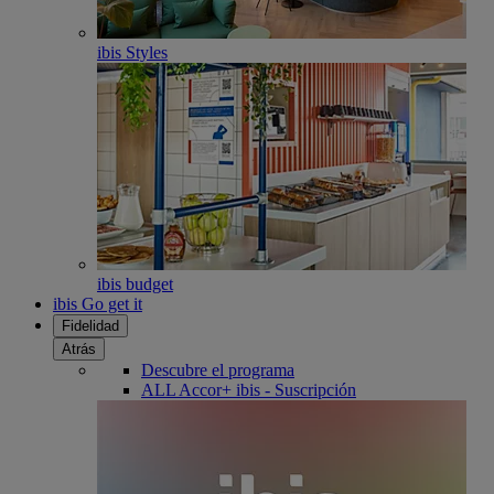
ibis Styles
ibis budget
ibis Go get it
Fidelidad
Atrás
Descubre el programa
ALL Accor+ ibis - Suscripción