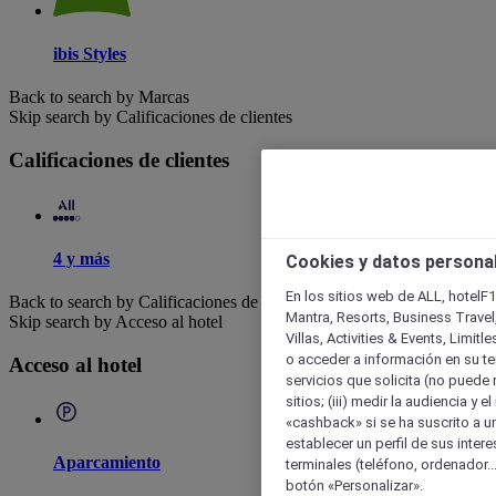
ibis Styles
Back to search by Marcas
Skip search by Calificaciones de clientes
Calificaciones de clientes
4 y más
Cookies y datos persona
En los sitios web de ALL, hotelF1
Back to search by Calificaciones de clientes
Mantra, Resorts, Business Travel
Skip search by Acceso al hotel
Villas, Activities & Events, Limit
o acceder a información en su ter
Acceso al hotel
servicios que solicita (no puede 
sitios; (iii) medir la audiencia y 
«cashback» si se ha suscrito a uno
establecer un perfil de sus inter
Aparcamiento
terminales (teléfono, ordenador..
botón «Personalizar».