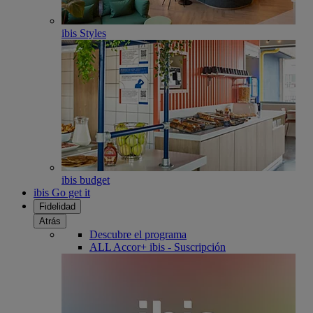
ibis Styles
ibis budget
ibis Go get it
Fidelidad
Atrás
Descubre el programa
ALL Accor+ ibis - Suscripción