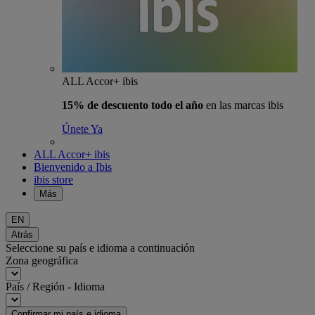
ALL Accor+ ibis
15% de descuento todo el año
en las marcas ibis
Únete Ya
ALL Accor+ ibis
Bienvenido a Ibis
ibis store
Más
EN
Atrás
Seleccione su país e idioma a continuación
Zona geográfica
País / Región - Idioma
Confirmar mi país e idioma