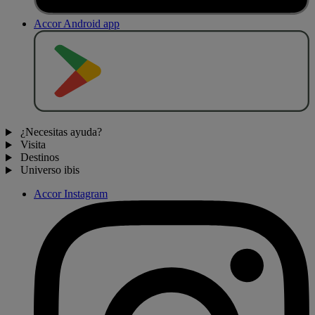
Accor Android app
D
E
S
C
A
R
G
A
R
E
N
¿Necesitas ayuda?
Visita
Destinos
Universo ibis
Accor Instagram