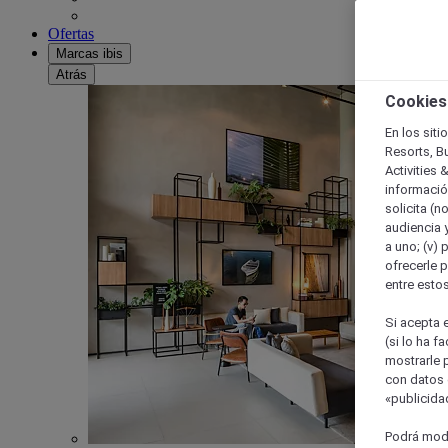
Ofertas
Marcas ibis
Atrás
Cookies
En los siti
Resorts, B
Activities 
información
solicita (n
audiencia y
a uno; (v) 
ofrecerle p
entre esto
Si acepta e
(si lo ha f
mostrarle 
con datos 
«publicidad
Podrá modi