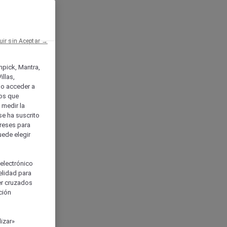
uir sin Aceptar →
enpick, Mantra,
llas,
o acceder a
ios que
) medir la
se ha suscrito
tereses para
uede elegir
 electrónico
elidad para
ser cruzados
ción
izar»