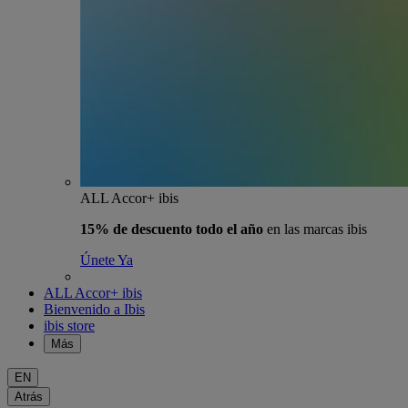
ALL Accor+ ibis
15% de descuento todo el año
en las marcas ibis
Únete Ya
ALL Accor+ ibis
Bienvenido a Ibis
ibis store
Más
EN
Atrás