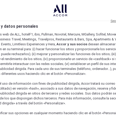
Seg
 y datos personales
os web de ALL, hotelF1, ibis, Pullman, Novotel, Mercure, MGallery, Sofitel, Mov
usiness Travel, Meetings, Travelpros, Restaurants & Bars, Spa, Apartments & Vi
& Events, Limitless Experiences y Hera,
Accor y sus socios
desean almacenar 
 en su terminal para: (i) hacer funcionar los sitios y proporcionarle los servic
o puede rechazarlos); (ii) mejorar y personalizar las funciones de los sitios; (iii
 el rendimiento de los sitios; (iv) proporcionarle un servicio de «cashback» si 
permitirle interactuar con las redes sociales; (vi) establecer un perfil de sus in
ublicidad dirigida. Para cada uno de sus terminales (teléfono, ordenador...), p
s diferentes usos haciendo clic en el botón «Personalizar».
l uso de información con fines de publicidad dirigida, Accor tratará su correo
acilitado) en versión «hash», asociado a sus datos de navegación, reserva y fid
publicidad dirigida en sitios de terceros y redes sociales. Sus datos podrán 
de los que dispongan dichos terceros. Para más información, consulte la sec
 dirigida» a través del botón «Personalizar».
ficar sus opciones en cualquier momento haciendo clic en el botón «Personal