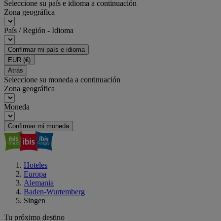
Seleccione su país e idioma a continuación
Zona geográfica
País / Región - Idioma
Confirmar mi país e idioma
EUR
(€)
Atrás
Seleccione su moneda a continuación
Zona geográfica
Moneda
Confirmar mi moneda
Hoteles
Europa
Alemania
Baden-Wurtemberg
Singen
Tu próximo destino