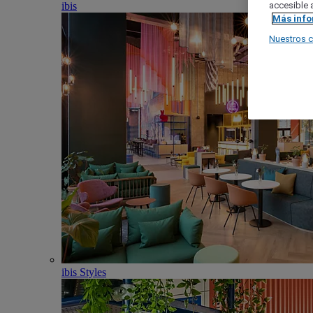
ibis
accesible a
Más inf
Nuestros 
ibis Styles