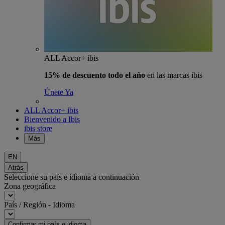
ALL Accor+ ibis
15% de descuento todo el año
en las marcas ibis
Únete Ya
ALL Accor+ ibis
Bienvenido a Ibis
ibis store
Más
EN
Atrás
Seleccione su país e idioma a continuación
Zona geográfica
País / Región - Idioma
Confirmar mi país e idioma