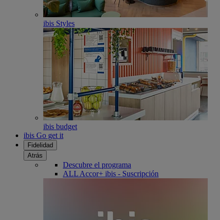
ibis Styles
ibis budget
ibis Go get it
Fidelidad
Atrás
Descubre el programa
ALL Accor+ ibis - Suscripción