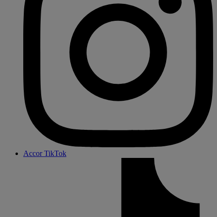
Accor TikTok