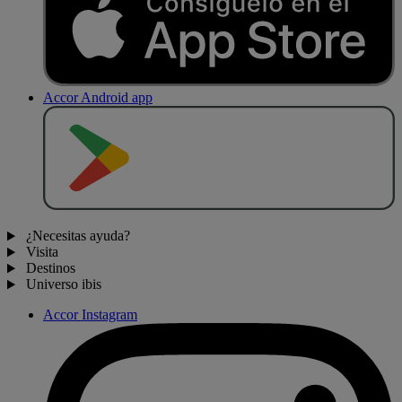
Accor Android app
D
E
S
C
A
R
G
A
R
E
N
¿Necesitas ayuda?
Visita
Destinos
Universo ibis
Accor Instagram