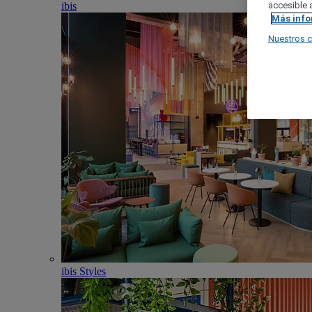
ibis
accesible a
Más inf
Nuestros 
ibis Styles