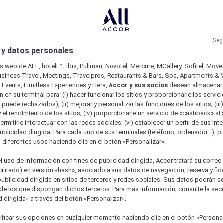
Seg
 y datos personales
os web de ALL, hotelF1, ibis, Pullman, Novotel, Mercure, MGallery, Sofitel, Mov
usiness Travel, Meetings, Travelpros, Restaurants & Bars, Spa, Apartments & Vi
& Events, Limitless Experiences y Hera,
Accor y sus socios
desean almacenar 
 en su terminal para: (i) hacer funcionar los sitios y proporcionarle los servic
o puede rechazarlos); (ii) mejorar y personalizar las funciones de los sitios; (iii
 el rendimiento de los sitios; (iv) proporcionarle un servicio de «cashback» si 
permitirle interactuar con las redes sociales; (vi) establecer un perfil de sus in
ublicidad dirigida. Para cada uno de sus terminales (teléfono, ordenador...), p
s diferentes usos haciendo clic en el botón «Personalizar».
l uso de información con fines de publicidad dirigida, Accor tratará su correo
acilitado) en versión «hash», asociado a sus datos de navegación, reserva y fid
publicidad dirigida en sitios de terceros y redes sociales. Sus datos podrán 
de los que dispongan dichos terceros. Para más información, consulte la sec
 dirigida» a través del botón «Personalizar».
ficar sus opciones en cualquier momento haciendo clic en el botón «Personal