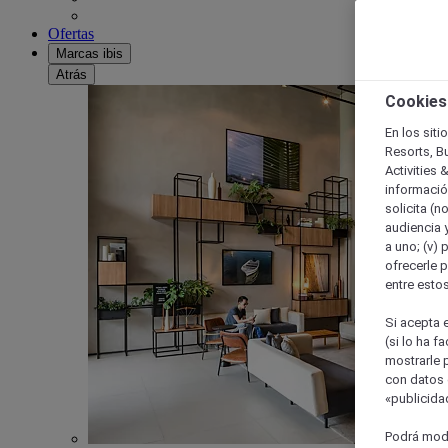
Ofertas
Marcas ibis
Atrás
Cookies
En los siti
Resorts, B
Activities 
información
solicita (n
audiencia y
a uno; (v) 
ofrecerle p
entre esto
Si acepta e
(si lo ha f
mostrarle 
con datos 
«publicidad
Podrá modi