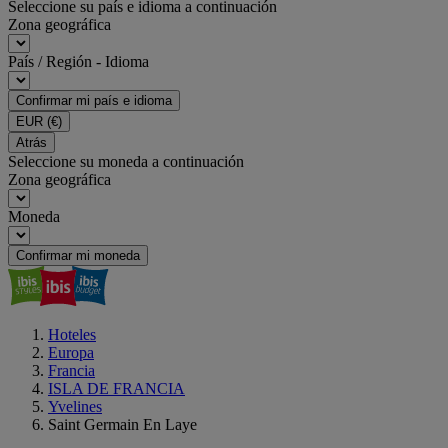
Seleccione su país e idioma a continuación
Zona geográfica
País / Región - Idioma
Confirmar mi país e idioma
EUR
(€)
Atrás
Seleccione su moneda a continuación
Zona geográfica
Moneda
Confirmar mi moneda
Hoteles
Europa
Francia
ISLA DE FRANCIA
Yvelines
Saint Germain En Laye