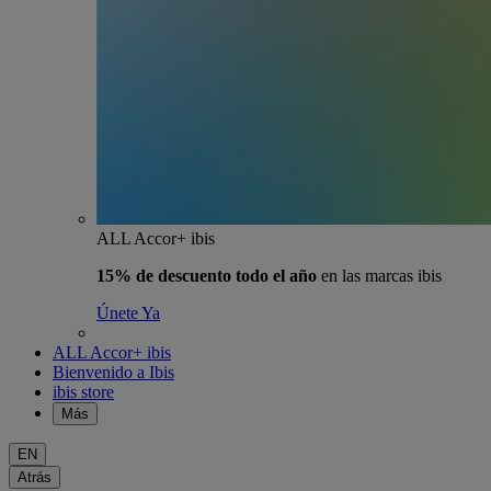
ALL Accor+ ibis
15% de descuento todo el año
en las marcas ibis
Únete Ya
ALL Accor+ ibis
Bienvenido a Ibis
ibis store
Más
EN
Atrás