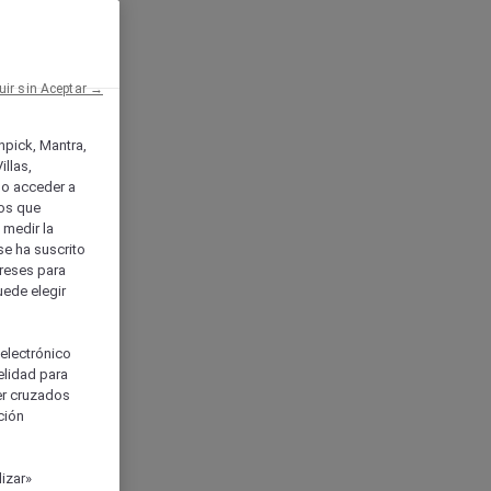
uir sin Aceptar →
enpick, Mantra,
llas,
o acceder a
ios que
) medir la
se ha suscrito
tereses para
uede elegir
 electrónico
elidad para
ser cruzados
ción
izar»