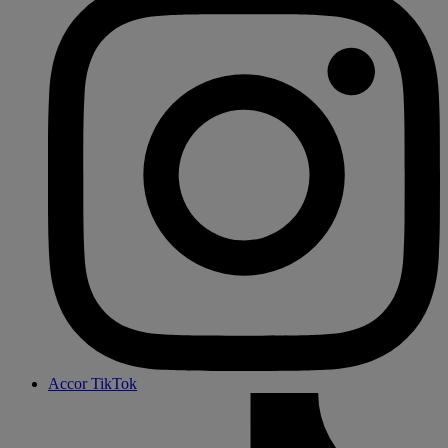
Accor TikTok