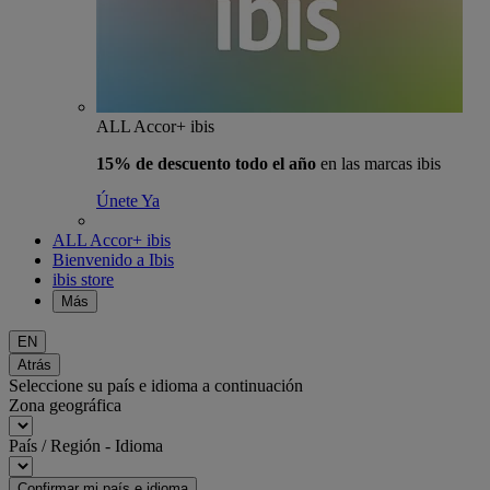
ALL Accor+ ibis
15% de descuento todo el año
en las marcas ibis
Únete Ya
ALL Accor+ ibis
Bienvenido a Ibis
ibis store
Más
EN
Atrás
Seleccione su país e idioma a continuación
Zona geográfica
País / Región - Idioma
Confirmar mi país e idioma