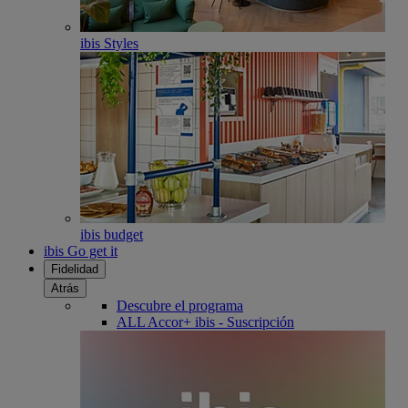
ibis Styles
ibis budget
ibis Go get it
Fidelidad
Atrás
Descubre el programa
ALL Accor+ ibis - Suscripción