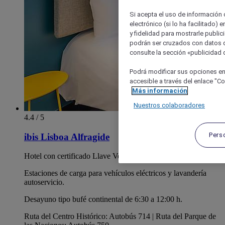
Si acepta el uso de información c
electrónico (si lo ha facilitado)
y fidelidad para mostrarle public
podrán ser cruzados con datos d
consulte la sección «publicidad d
Podrá modificar sus opciones en
accesible a través del enlace "Coo
Más información
Nuestros colaboradores
4.4 / 5
Pers
ibis Lisboa Alfragide
Hotel con certificado Llave Verde y estándar BREEAM.
Estaciones de carga para vehículos eléctricos y lavandería
autoservicio.
Desayuno tipo bufé continental de 6:30 a 12:00 h.
Ruta del Centro Histórico: Autobús 714 | Ruta del Parque de