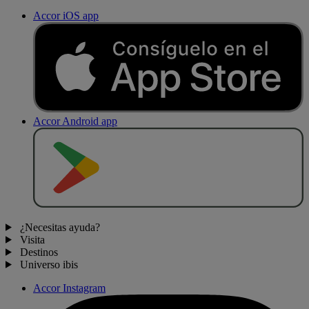
Accor iOS app
Accor Android app
D
E
S
C
A
R
G
A
R
E
N
¿Necesitas ayuda?
Visita
Destinos
Universo ibis
Accor Instagram