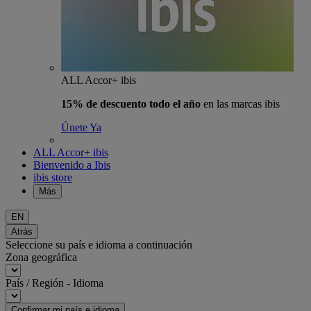
ALL Accor+ ibis
15% de descuento todo el año
en las marcas ibis
Únete Ya
ALL Accor+ ibis
Bienvenido a Ibis
ibis store
Más
EN
Atrás
Seleccione su país e idioma a continuación
Zona geográfica
País / Región - Idioma
Confirmar mi país e idioma