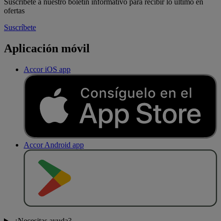
Suscríbete a nuestro boletín informativo para recibir lo último en
ofertas
Suscríbete
Aplicación móvil
Accor iOS app
Accor Android app
D
E
S
C
A
R
G
A
R
E
N
¿Necesitas ayuda?