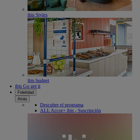
ibis Styles
ibis budget
ibis Go get it
Fidelidad
Atrás
Descubre el programa
ALL Accor+ ibis - Suscripción