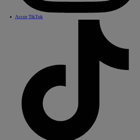
Accor TikTok