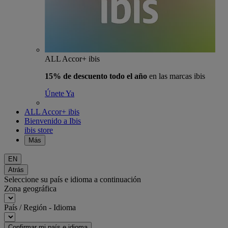
ALL Accor+ ibis
15% de descuento todo el año
en las marcas ibis
Únete Ya
ALL Accor+ ibis
Bienvenido a Ibis
ibis store
Más
EN
Atrás
Seleccione su país e idioma a continuación
Zona geográfica
País / Región - Idioma
Confirmar mi país e idioma