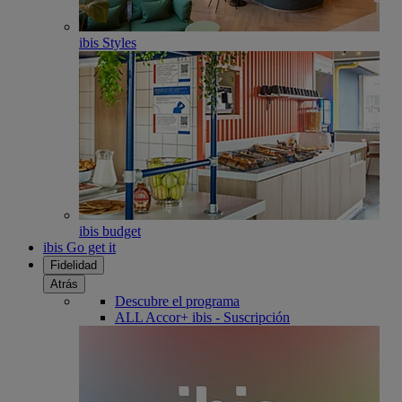
ibis Styles
ibis budget
ibis Go get it
Fidelidad
Atrás
Descubre el programa
ALL Accor+ ibis - Suscripción