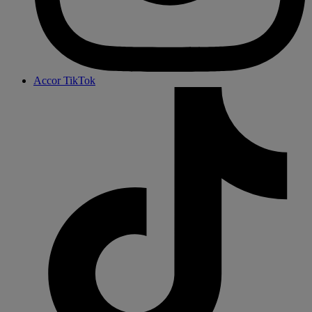
Accor TikTok