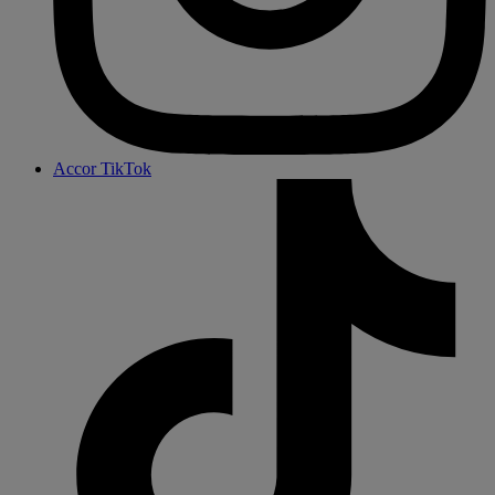
Accor TikTok