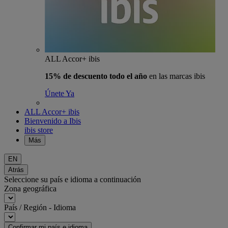
ALL Accor+ ibis
15% de descuento todo el año
en las marcas ibis
Únete Ya
ALL Accor+ ibis
Bienvenido a Ibis
ibis store
Más
EN
Atrás
Seleccione su país e idioma a continuación
Zona geográfica
País / Región - Idioma
Confirmar mi país e idioma