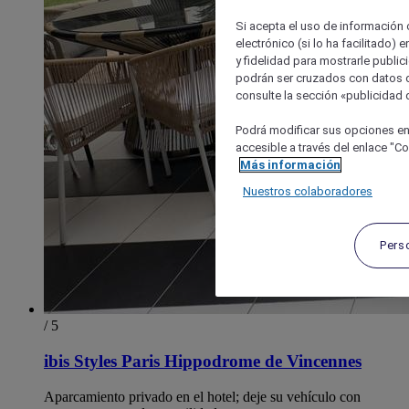
Si acepta el uso de información c
electrónico (si lo ha facilitado)
y fidelidad para mostrarle public
podrán ser cruzados con datos d
consulte la sección «publicidad d
Podrá modificar sus opciones en
accesible a través del enlace "Coo
Más información
Nuestros colaboradores
Pers
/ 5
ibis Styles Paris Hippodrome de Vincennes
Aparcamiento privado en el hotel; deje su vehículo con