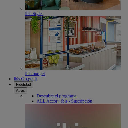
ibis Styles
ibis budget
ibis Go get it
Fidelidad
Atrás
Descubre el programa
ALL Accor+ ibis - Suscripción