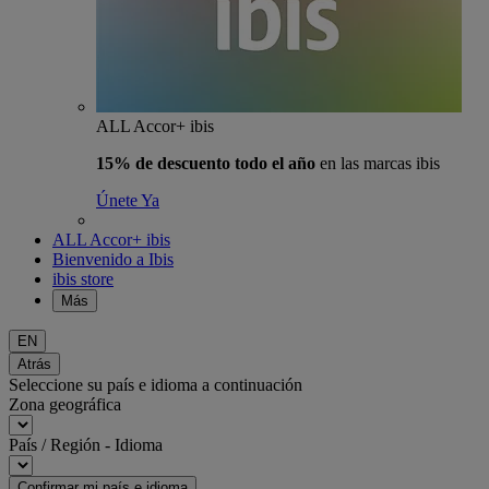
ALL Accor+ ibis
15% de descuento todo el año
en las marcas ibis
Únete Ya
ALL Accor+ ibis
Bienvenido a Ibis
ibis store
Más
EN
Atrás
Seleccione su país e idioma a continuación
Zona geográfica
País / Región - Idioma
Confirmar mi país e idioma