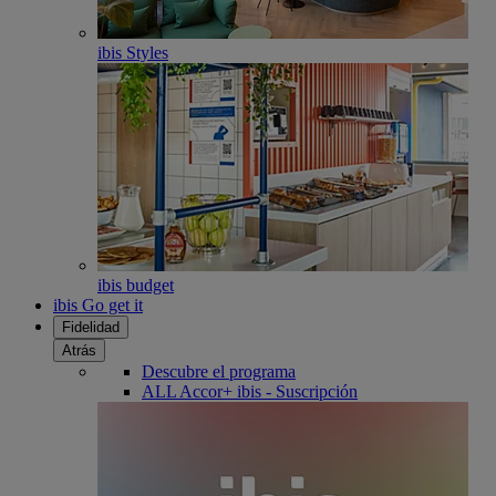
ibis Styles
ibis budget
ibis Go get it
Fidelidad
Atrás
Descubre el programa
ALL Accor+ ibis - Suscripción