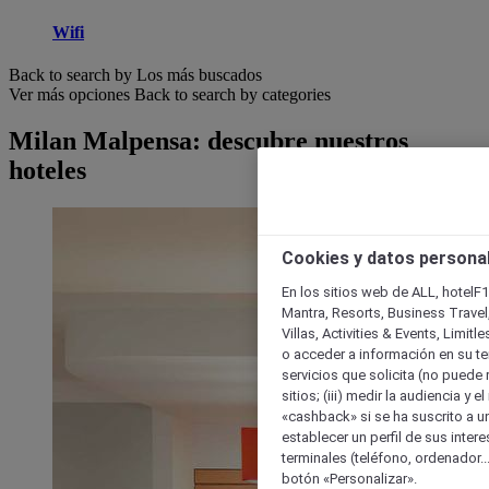
Wifi
Back to search by Los más buscados
Ver más opciones
Back to search by categories
Milan Malpensa: descubre nuestros
hoteles
Cookies y datos persona
En los sitios web de ALL, hotelF1
Mantra, Resorts, Business Travel
Villas, Activities & Events, Limit
o acceder a información en su ter
servicios que solicita (no puede 
sitios; (iii) medir la audiencia y 
«cashback» si se ha suscrito a uno
establecer un perfil de sus inter
terminales (teléfono, ordenador..
botón «Personalizar».