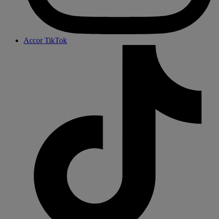
Accor TikTok