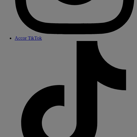
Accor TikTok