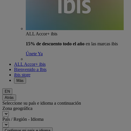
ALL Accor+ ibis
15% de descuento todo el año
en las marcas ibis
Únete Ya
ALL Accor+ ibis
Bienvenido a Ibis
ibis store
Más
EN
Atrás
Seleccione su país e idioma a continuación
Zona geográfica
País / Región - Idioma
Confirmar mi país e idioma