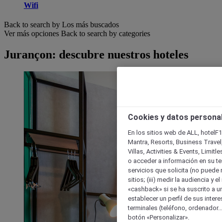
Wifi
Back to search by Los más buscados
Ver más opciones
Back to search by categories
Jurançon: descubre nuestros hoteles
Cookies y datos persona
En los sitios web de ALL, hotelF1
Mantra, Resorts, Business Travel
Villas, Activities & Events, Limit
o acceder a información en su ter
servicios que solicita (no puede 
sitios; (iii) medir la audiencia y 
«cashback» si se ha suscrito a uno
establecer un perfil de sus inter
terminales (teléfono, ordenador..
botón «Personalizar».