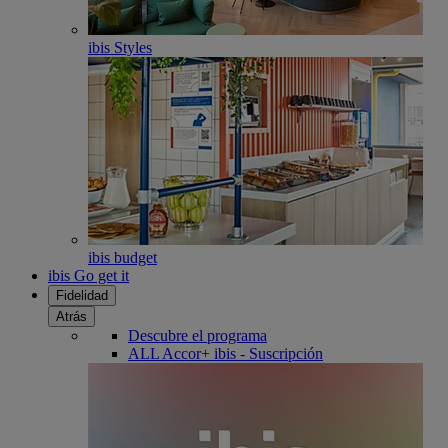
ibis Styles
ibis budget
ibis Go get it
Fidelidad
Atrás
Descubre el programa
ALL Accor+ ibis - Suscripción