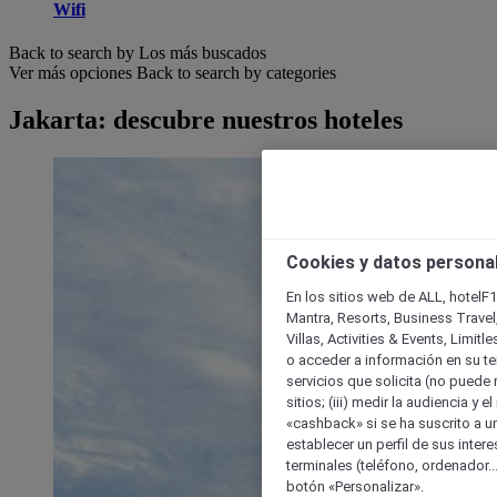
Wifi
Back to search by Los más buscados
Ver más opciones
Back to search by categories
Jakarta: descubre nuestros hoteles
Cookies y datos persona
En los sitios web de ALL, hotelF1
Mantra, Resorts, Business Travel
Villas, Activities & Events, Limit
o acceder a información en su ter
servicios que solicita (no puede 
sitios; (iii) medir la audiencia y 
«cashback» si se ha suscrito a uno
establecer un perfil de sus inter
terminales (teléfono, ordenador..
botón «Personalizar».