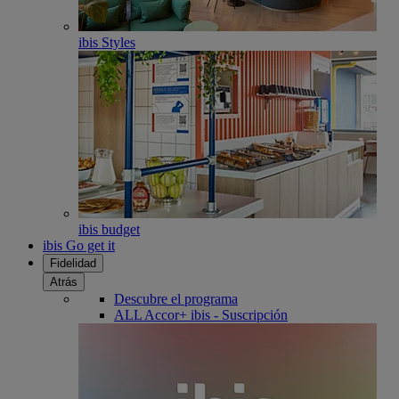
ibis Styles
ibis budget
ibis Go get it
Fidelidad
Atrás
Descubre el programa
ALL Accor+ ibis - Suscripción