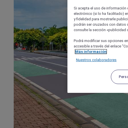
Si acepta el uso de información c
electrónico (si lo ha facilitado)
y fidelidad para mostrarle public
podrán ser cruzados con datos d
consulte la sección «publicidad d
Podrá modificar sus opciones en
accesible a través del enlace "Coo
Más información
Nuestros colaboradores
Pers