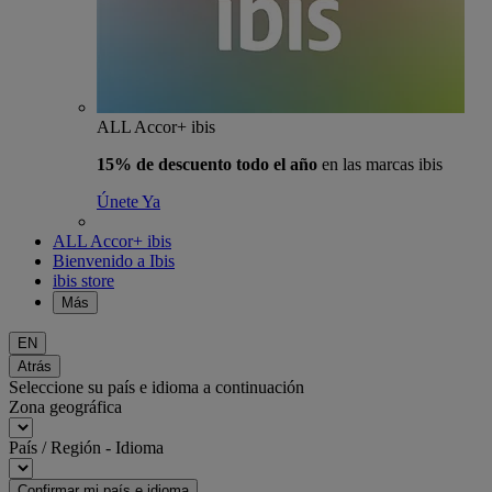
ALL Accor+ ibis
15% de descuento todo el año
en las marcas ibis
Únete Ya
ALL Accor+ ibis
Bienvenido a Ibis
ibis store
Más
EN
Atrás
Seleccione su país e idioma a continuación
Zona geográfica
País / Región - Idioma
Confirmar mi país e idioma