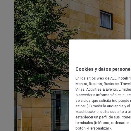
Cookies y datos persona
En los sitios web de ALL, hotelF1
Mantra, Resorts, Business Travel
Villas, Activities & Events, Limit
o acceder a información en su ter
servicios que solicita (no puede 
sitios; (iii) medir la audiencia y 
«cashback» si se ha suscrito a uno
establecer un perfil de sus inter
terminales (teléfono, ordenador..
botón «Personalizar».