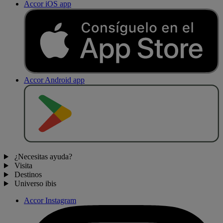
Accor iOS app
Accor Android app
D
E
S
C
A
R
G
A
R
E
N
¿Necesitas ayuda?
Visita
Destinos
Universo ibis
Accor Instagram