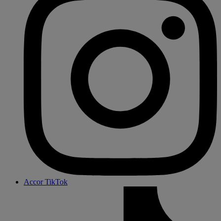
Accor TikTok