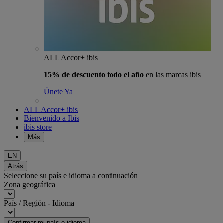
ALL Accor+ ibis
15% de descuento todo el año
en las marcas ibis
Únete Ya
ALL Accor+ ibis
Bienvenido a Ibis
ibis store
Más
EN
Atrás
Seleccione su país e idioma a continuación
Zona geográfica
País / Región - Idioma
Confirmar mi país e idioma