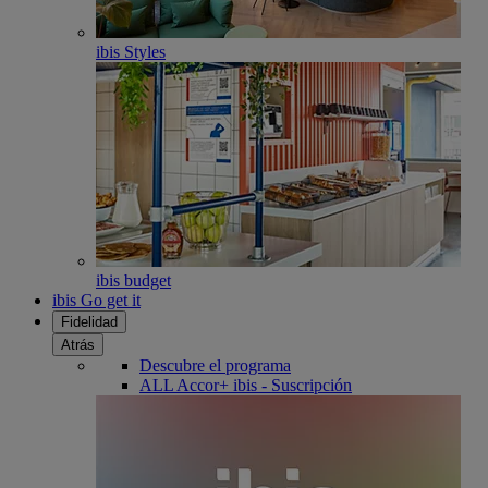
ibis Styles
ibis budget
ibis Go get it
Fidelidad
Atrás
Descubre el programa
ALL Accor+ ibis - Suscripción