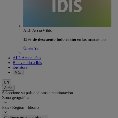
ALL Accor+ ibis
15% de descuento todo el año
en las marcas ibis
Únete Ya
ALL Accor+ ibis
Bienvenido a Ibis
ibis store
Más
EN
Atrás
Seleccione su país e idioma a continuación
Zona geográfica
País / Región - Idioma
Confirmar mi país e idioma