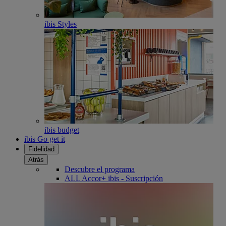
ibis Styles
ibis budget
ibis Go get it
Fidelidad
Atrás
Descubre el programa
ALL Accor+ ibis - Suscripción