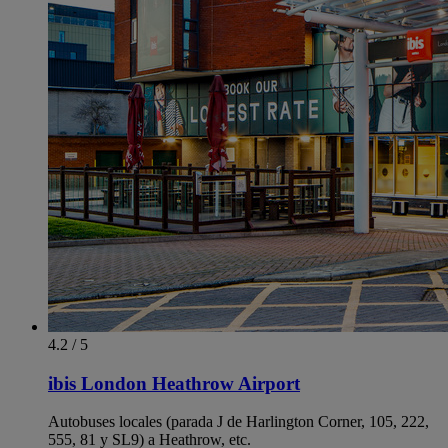
4.2 / 5
ibis London Heathrow Airport
Autobuses locales (parada J de Harlington Corner, 105, 222,
555, 81 y SL9) a Heathrow, etc.