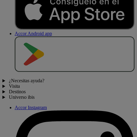
Accor Android app
D
E
S
C
A
R
G
A
R
E
N
¿Necesitas ayuda?
Visita
Destinos
Universo ibis
Accor Instagram