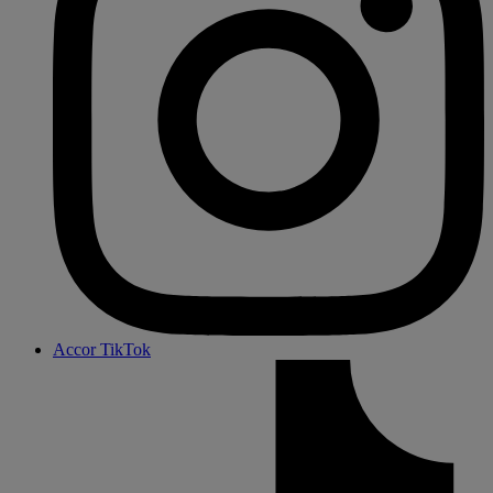
Accor TikTok