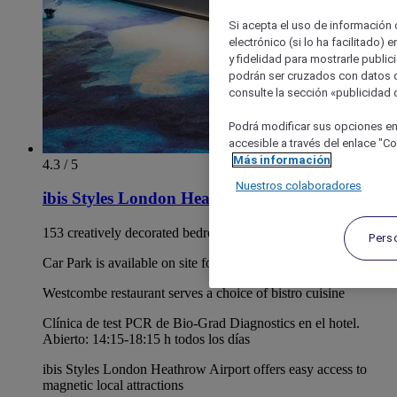
Si acepta el uso de información c
electrónico (si lo ha facilitado)
y fidelidad para mostrarle public
podrán ser cruzados con datos d
consulte la sección «publicidad d
Podrá modificar sus opciones en
accesible a través del enlace "Coo
Más información
4.3 / 5
Nuestros colaboradores
ibis Styles London Heathrow Airport
153 creatively decorated bedroom's available
Pers
Car Park is available on site for £14.00 per night.
Westcombe restaurant serves a choice of bistro cuisine
Clínica de test PCR de Bio-Grad Diagnostics en el hotel.
Abierto: 14:15-18:15 h todos los días
ibis Styles London Heathrow Airport offers easy access to
magnetic local attractions