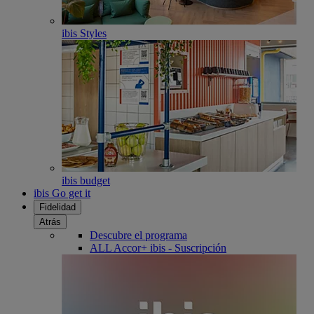
ibis Styles
ibis budget
ibis Go get it
Fidelidad
Atrás
Descubre el programa
ALL Accor+ ibis - Suscripción