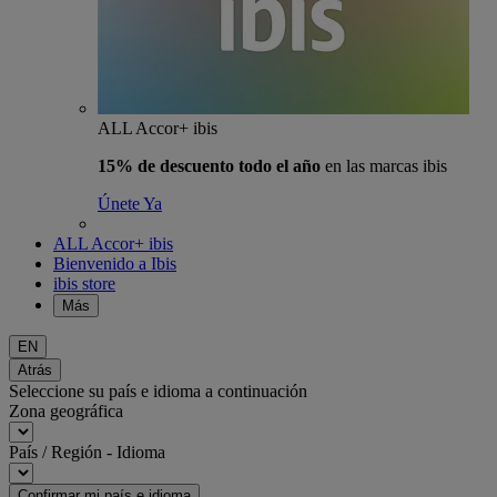
ALL Accor+ ibis
15% de descuento todo el año
en las marcas ibis
Únete Ya
ALL Accor+ ibis
Bienvenido a Ibis
ibis store
Más
EN
Atrás
Seleccione su país e idioma a continuación
Zona geográfica
País / Región - Idioma
Confirmar mi país e idioma