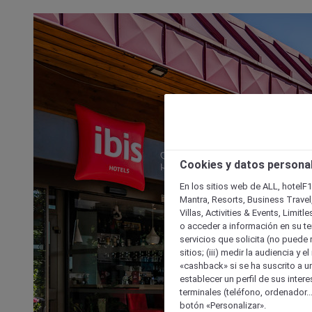
Cookies y datos persona
En los sitios web de ALL, hotelF1
Mantra, Resorts, Business Travel
Villas, Activities & Events, Limit
o acceder a información en su ter
servicios que solicita (no puede 
sitios; (iii) medir la audiencia y 
«cashback» si se ha suscrito a uno
establecer un perfil de sus inter
terminales (teléfono, ordenador..
botón «Personalizar».