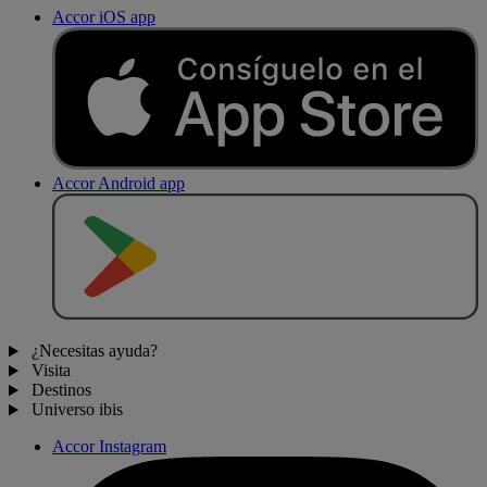
Accor iOS app
Accor Android app
D
E
S
C
A
R
G
A
R
E
N
¿Necesitas ayuda?
Visita
Destinos
Universo ibis
Accor Instagram