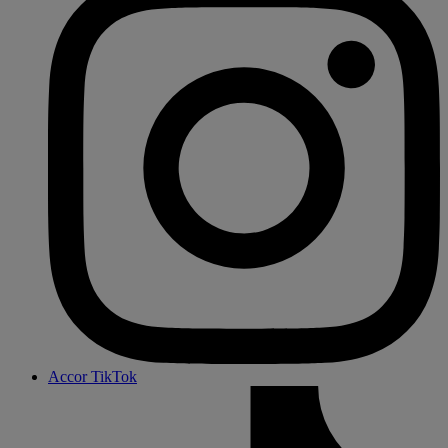
Accor TikTok