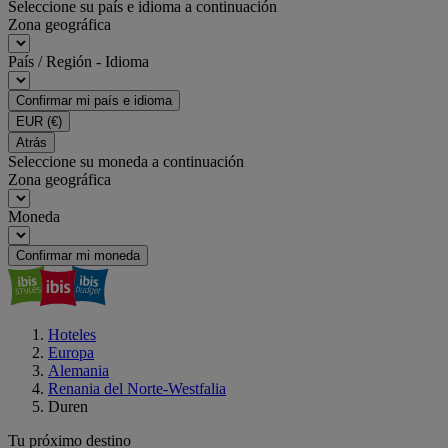
Seleccione su país e idioma a continuación
Zona geográfica
País / Región - Idioma
Confirmar mi país e idioma
EUR
(€)
Atrás
Seleccione su moneda a continuación
Zona geográfica
Moneda
Confirmar mi moneda
Hoteles
Europa
Alemania
Renania del Norte-Westfalia
Duren
Tu próximo destino