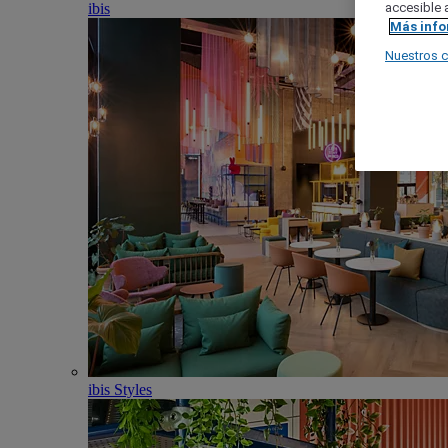
ibis
accesible a
Más inf
Nuestros 
ibis Styles