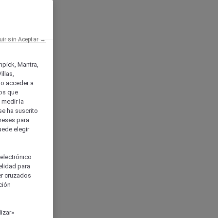
uir sin Aceptar →
enpick, Mantra,
llas,
o acceder a
ios que
) medir la
se ha suscrito
tereses para
uede elegir
 electrónico
elidad para
ser cruzados
ción
izar»