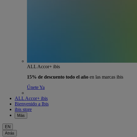
ALL Accor+ ibis
15% de descuento todo el año
en las marcas ibis
Únete Ya
ALL Accor+ ibis
Bienvenido a Ibis
ibis store
Más
EN
Atrás