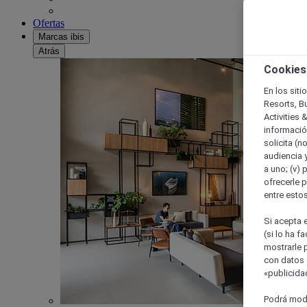
Ofertas
Marcas ibis
Atrás
Cookies
En los siti
Resorts, B
Activities 
información
solicita (n
audiencia y
a uno; (v) 
ofrecerle p
entre esto
Si acepta e
(si lo ha f
mostrarle 
con datos 
«publicidad
Podrá modi