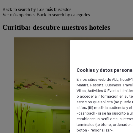
Back to search by Los más buscados
Ver más opciones
Back to search by categories
Curitiba: descubre nuestros hoteles
Cookies y datos persona
En los sitios web de ALL, hotelF1
Mantra, Resorts, Business Travel
Villas, Activities & Events, Limit
o acceder a información en su ter
servicios que solicita (no puede 
sitios; (iii) medir la audiencia y 
«cashback» si se ha suscrito a uno
establecer un perfil de sus inter
terminales (teléfono, ordenador..
botón «Personalizar».