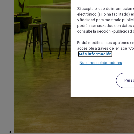
Si acepta el uso de información c
electrónico (si lo ha facilitado)
y fidelidad para mostrarle public
podrán ser cruzados con datos d
consulte la sección «publicidad d
Podrá modificar sus opciones en
accesible a través del enlace "Coo
Más información
Nuestros colaboradores
Pers