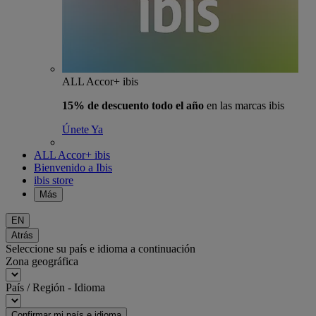
ALL Accor+ ibis
15% de descuento todo el año
en las marcas ibis
Únete Ya
ALL Accor+ ibis
Bienvenido a Ibis
ibis store
Más
EN
Atrás
Seleccione su país e idioma a continuación
Zona geográfica
País / Región - Idioma
Confirmar mi país e idioma