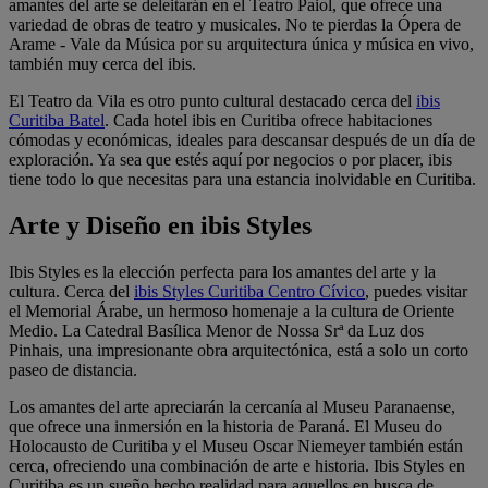
amantes del arte se deleitarán en el Teatro Paiol, que ofrece una
variedad de obras de teatro y musicales. No te pierdas la Ópera de
Arame - Vale da Música por su arquitectura única y música en vivo,
también muy cerca del ibis.
El Teatro da Vila es otro punto cultural destacado cerca del
ibis
Curitiba Batel
. Cada hotel ibis en Curitiba ofrece habitaciones
cómodas y económicas, ideales para descansar después de un día de
exploración. Ya sea que estés aquí por negocios o por placer, ibis
tiene todo lo que necesitas para una estancia inolvidable en Curitiba.
Arte y Diseño en ibis Styles
Ibis Styles es la elección perfecta para los amantes del arte y la
cultura. Cerca del
ibis Styles Curitiba Centro Cívico
, puedes visitar
el Memorial Árabe, un hermoso homenaje a la cultura de Oriente
Medio. La Catedral Basílica Menor de Nossa Srª da Luz dos
Pinhais, una impresionante obra arquitectónica, está a solo un corto
paseo de distancia.
Los amantes del arte apreciarán la cercanía al Museu Paranaense,
que ofrece una inmersión en la historia de Paraná. El Museu do
Holocausto de Curitiba y el Museu Oscar Niemeyer también están
cerca, ofreciendo una combinación de arte e historia. Ibis Styles en
Curitiba es un sueño hecho realidad para aquellos en busca de