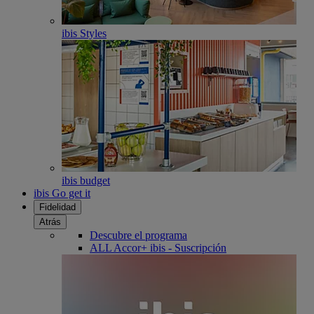
ibis Styles
ibis budget
ibis Go get it
Fidelidad
Atrás
Descubre el programa
ALL Accor+ ibis - Suscripción