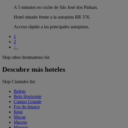
A 5 minutos en coche de São José dos Pinhais.
Hotel situado frente a la autopista BR 376.
Acceso rápido a las principales autopistas.
1
2
〉
Skip other destinations list
Descubre más hoteles
Skip Ciudades list
Belem
Belo Horizonte
Campo Grande
Foz do Iguacu
Itajai
Macae
Maceio
Manaus