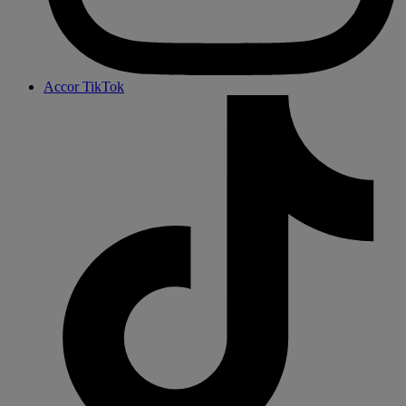
Accor TikTok