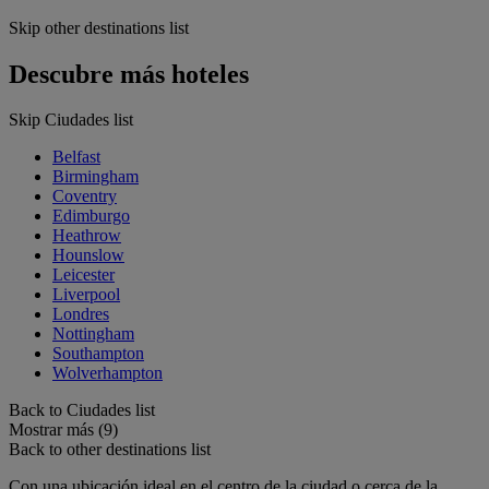
Skip other destinations list
Descubre más hoteles
Skip Ciudades list
Belfast
Birmingham
Coventry
Edimburgo
Heathrow
Hounslow
Leicester
Liverpool
Londres
Nottingham
Southampton
Wolverhampton
Back to Ciudades list
Mostrar más (9)
Back to other destinations list
Con una ubicación ideal en el centro de la ciudad o cerca de la