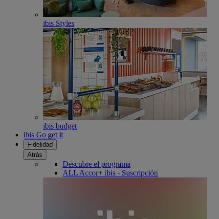
ibis Styles
ibis budget
ibis Go get it
Fidelidad
Atrás
Descubre el programa
ALL Accor+ ibis - Suscripción