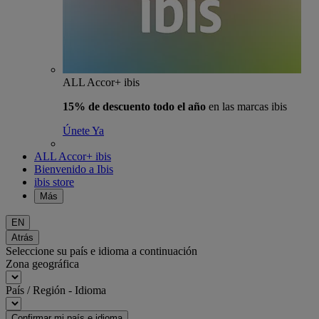
ALL Accor+ ibis
15% de descuento todo el año
en las marcas ibis
Únete Ya
ALL Accor+ ibis
Bienvenido a Ibis
ibis store
Más
EN
Atrás
Seleccione su país e idioma a continuación
Zona geográfica
País / Región - Idioma
Confirmar mi país e idioma