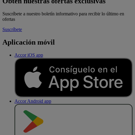
Obtén nuestras ofertas exclusivas
Suscríbete a nuestro boletín informativo para recibir lo último en
ofertas
Suscríbete
Aplicación móvil
Accor iOS app
Accor Android app
D
E
S
C
A
R
G
A
R
E
N