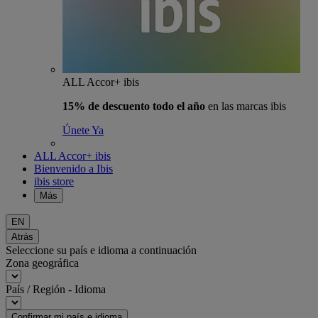
ALL Accor+ ibis
15% de descuento todo el año
en las marcas ibis
Únete Ya
ALL Accor+ ibis
Bienvenido a Ibis
ibis store
Más
EN
Atrás
Seleccione su país e idioma a continuación
Zona geográfica
País / Región - Idioma
Confirmar mi país e idioma