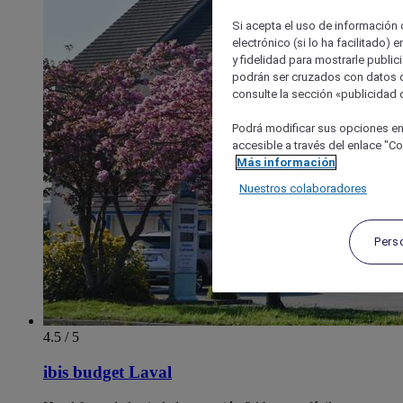
Si acepta el uso de información c
electrónico (si lo ha facilitado)
y fidelidad para mostrarle public
podrán ser cruzados con datos d
consulte la sección «publicidad d
Podrá modificar sus opciones en
accesible a través del enlace "Coo
Más información
Nuestros colaboradores
Pers
4.5 / 5
ibis budget Laval