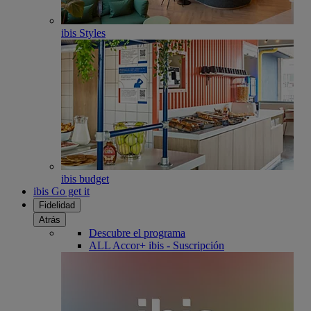
ibis Styles
ibis budget
ibis Go get it
Fidelidad
Atrás
Descubre el programa
ALL Accor+ ibis - Suscripción