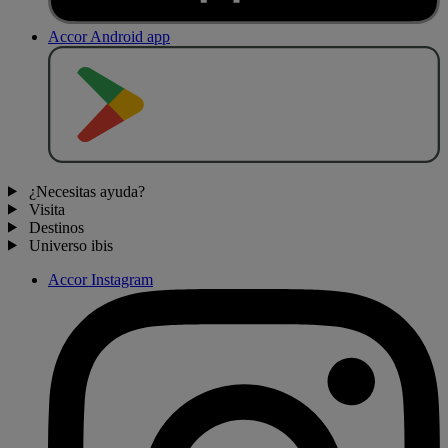
Accor Android app
D
E
S
C
A
R
G
A
R
E
N
¿Necesitas ayuda?
Visita
Destinos
Universo ibis
Accor Instagram