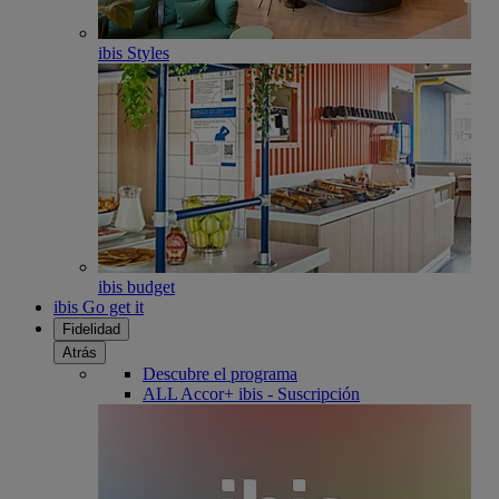
ibis Styles
ibis budget
ibis Go get it
Fidelidad
Atrás
Descubre el programa
ALL Accor+ ibis - Suscripción