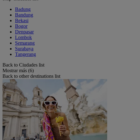
Badung
Bandung
Bekasi
Bogor
Denpasar
Lombok
Semarang
Surabaya
Tangerang
Back to Ciudades list
Mostrar más (6)
Back to other destinations list