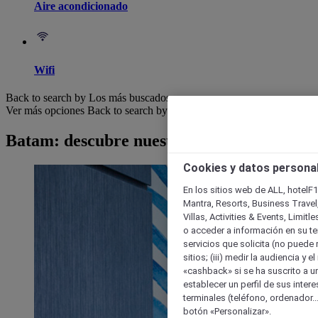
Aire acondicionado
Wifi
Back to search by Los más buscados
Ver más opciones
Back to search by categories
Batam: descubre nuestros hoteles
Cookies y datos persona
En los sitios web de ALL, hotelF1
Mantra, Resorts, Business Travel
Villas, Activities & Events, Limit
o acceder a información en su ter
servicios que solicita (no puede 
sitios; (iii) medir la audiencia y 
«cashback» si se ha suscrito a uno
establecer un perfil de sus inter
terminales (teléfono, ordenador..
botón «Personalizar».