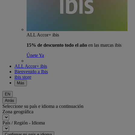
ALL Accor+ ibis
15% de descuento todo el año
en las marcas ibis
Únete Ya
ALL Accor+ ibis
Bienvenido a Ibis
ibis store
Más
EN
Atrás
Seleccione su país e idioma a continuación
Zona geográfica
País / Región - Idioma
Confirmar mi país e idioma