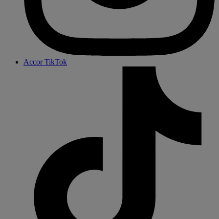
Accor TikTok