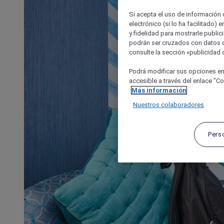
Si acepta el uso de información c
electrónico (si lo ha facilitado)
y fidelidad para mostrarle public
podrán ser cruzados con datos d
consulte la sección «publicidad d
Podrá modificar sus opciones en
accesible a través del enlace "Coo
Más información
Nuestros colaboradores
Pers