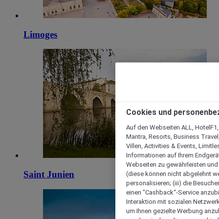
Limoges
Cookies und personenbe
Auf den Webseiten ALL, HotelF1, I
Mantra, Resorts, Business Travel
Villen, Activities & Events, Limit
Informationen auf Ihrem Endgerät
Webseiten zu gewährleisten und I
Saint Junien
(diese können nicht abgelehnt we
personalisieren; (iii) die Besuch
einen "Cashback“-Service anzubie
Interaktion mit sozialen Netzwerke
um Ihnen gezielte Werbung anzub