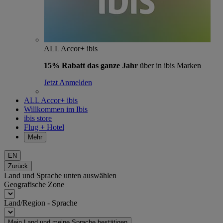
ALL Accor+ ibis
15% Rabatt das ganze Jahr
über in ibis Marken
Jetzt Anmelden
ALL Accor+ ibis
Willkommen im Ibis
ibis store
Flug + Hotel
Mehr
EN
Zurück
Land und Sprache unten auswählen
Geografische Zone
Land/Region - Sprache
Mein Land und meine Sprache bestätigen