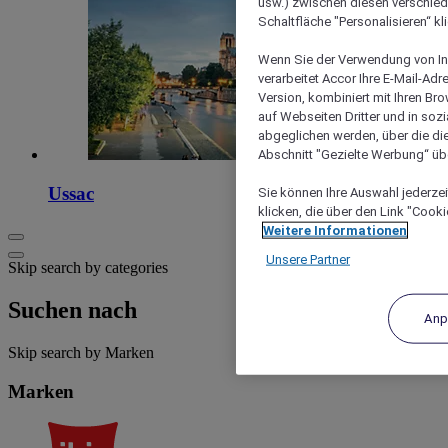
usw.) zwischen diesen verschie
Schaltfläche "Personalisieren“ kl
Wenn Sie der Verwendung von In
verarbeitet Accor Ihre E-Mail-Ad
Version, kombiniert mit Ihren B
auf Webseiten Dritter und in soz
abgeglichen werden, über die die
Abschnitt "Gezielte Werbung“ übe
Ussac
Sie können Ihre Auswahl jederzei
klicken, die über den Link "Cooki
Weitere Informationen
Unsere Partner
Skip search by categories
Suchen nach
Anp
Skip search by Marken
Marken