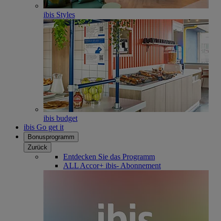
ibis Styles
ibis budget
ibis Go get it
Bonusprogramm
Zurück
Entdecken Sie das Programm
ALL Accor+ ibis- Abonnement