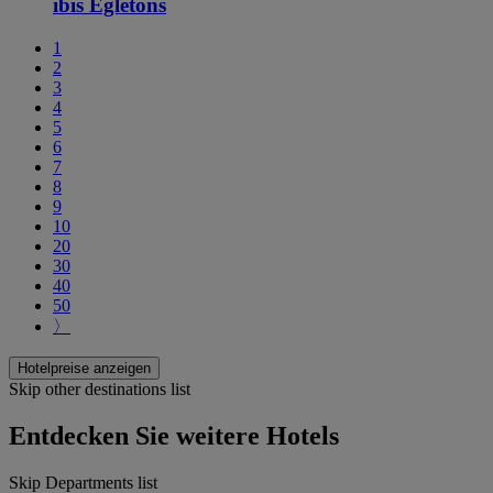
ibis Égletons
1
2
3
4
5
6
7
8
9
10
20
30
40
50
〉
Hotelpreise anzeigen
Skip other destinations list
Entdecken Sie weitere Hotels
Skip Departments list