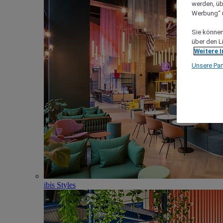
werden, üb
Werbung“ ü
Sie können 
über den L
Weitere 
Unsere Par
ibis Styles