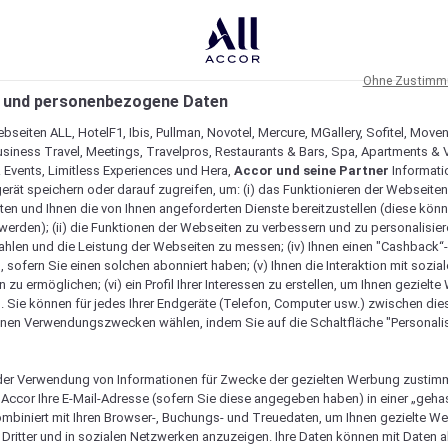
Ohne Zustimmu
 und personenbezogene Daten
bseiten ALL, HotelF1, Ibis, Pullman, Novotel, Mercure, MGallery, Sofitel, Move
usiness Travel, Meetings, Travelpros, Restaurants & Bars, Spa, Apartments & Vi
& Events, Limitless Experiences und Hera,
Accor und seine Partner
Informati
erät speichern oder darauf zugreifen, um: (i) das Funktionieren der Webseiten
ten und Ihnen die von Ihnen angeforderten Dienste bereitzustellen (diese könn
erden); (ii) die Funktionen der Webseiten zu verbessern und zu personalisieren
hlen und die Leistung der Webseiten zu messen; (iv) Ihnen einen "Cashback“
 sofern Sie einen solchen abonniert haben; (v) Ihnen die Interaktion mit sozia
zu ermöglichen; (vi) ein Profil Ihrer Interessen zu erstellen, um Ihnen gezielt
. Sie können für jedes Ihrer Endgeräte (Telefon, Computer usw.) zwischen die
nen Verwendungszwecken wählen, indem Sie auf die Schaltfläche "Personalis
er Verwendung von Informationen für Zwecke der gezielten Werbung zustim
t Accor Ihre E-Mail-Adresse (sofern Sie diese angegeben haben) in einer „geha
ombiniert mit Ihren Browser-, Buchungs- und Treuedaten, um Ihnen gezielte W
Dritter und in sozialen Netzwerken anzuzeigen. Ihre Daten können mit Daten 