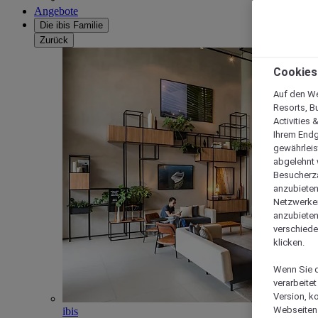
Angebote
Die ibis Familie
Zurück
Cookies
Auf den We
Resorts, B
Activities 
Ihrem Endg
gewährleis
abgelehnt w
Besucherza
anzubieten,
Netzwerken 
anzubieten
verschiede
klicken.
Wenn Sie d
verarbeite
Version, k
Webseiten 
ibis