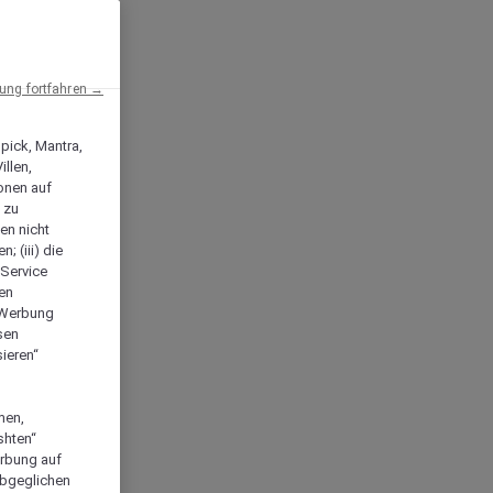
ng fortfahren →
npick, Mantra,
llen,
onen auf
 zu
en nicht
; (iii) die
-Service
len
e Werbung
sen
ieren“
men,
shten“
erbung auf
abgeglichen