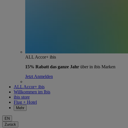
ALL Accor+ ibis
15% Rabatt das ganze Jahr
über in ibis Marken
Jetzt Anmelden
ALL Accor+ ibis
Willkommen im Ibis
ibis store
Flug + Hotel
Mehr
EN
Zurück