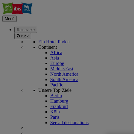
Menü
Reiseziele
Zurück
Ein Hotel finden
Continent
Africa
Asia
Europe
Middle-East
North America
South America
Pacific
Unsere Top-Ziele
Berlin
Hamburg
Frankfurt
Köln
Paris
See all destionations